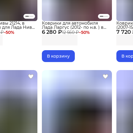
вы 21214, в
Коврики для автомобиля
Коврик
и для Лада Нива
Лада Ларгус (2012- по н.в. ) в
(2007-15
ками, эва, eva
6 280 ₽
салон Lada Largus с
7 720
бортика
 ₽
−
50
%
12 560 ₽
−
50
%
бортиками, эва, eva Delform
В корзину
В ко