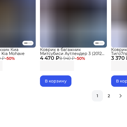
жник Киа
Коврик в багажник
Коврик
, Kia Mohave
Митсубиси Аутлендер 3 (2012-
Тиго7пр
4 470 ₽
22) Mitsubishi Outlander
3 370
Chery T
0 ₽
−
50
%
8 940 ₽
−
50
%
В корзину
В ко
1
2