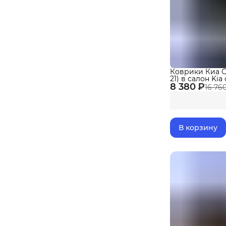
Коврики Киа С
21) в салон Kia
8 380 ₽
эва, eva
16 76
В корзину