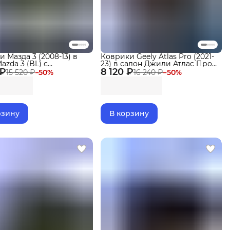
 Мазда 3 (2008-13) в
Коврики Geely Atlas Pro (2021-
azda 3 (BL) с
23) в салон Джили Атлас Про
 ₽
ми, эва, eva Premium
8 120 ₽
с бортиками, эва, eva
15 520 ₽
−
50
%
16 240 ₽
−
50
%
m
рзину
В корзину