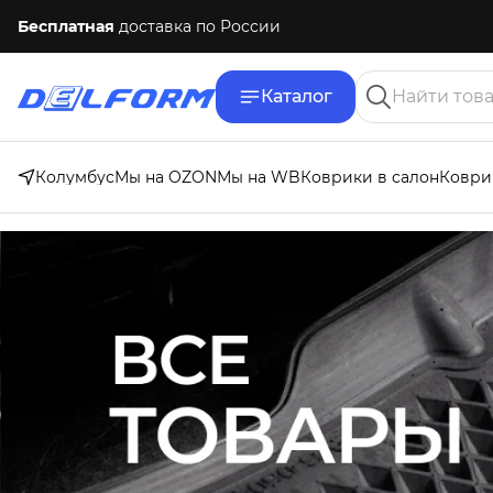
Бесплатная
доставка по России
Каталог
Колумбус
Мы на OZON
Мы на WB
Коврики в салон
Коври