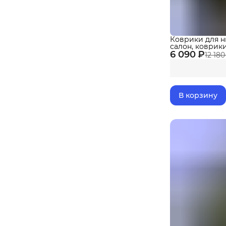
Коврики для ни
салон, коврик
6 090 ₽
LEGEND с борти
12 180
В корзину