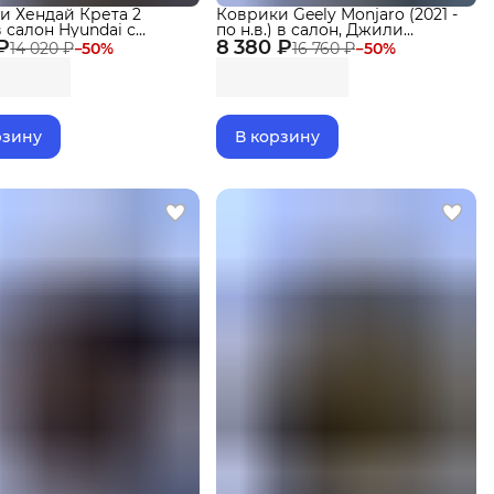
и Хендай Крета 2
Коврики Geely Monjaro (2021 -
 в салон Hyundai с
по н.в.) в салон, Джили
₽
ми, эва, eva
8 380 ₽
Монжаро рестайлинг (2024 -
14 020 ₽
−
50
%
16 760 ₽
−
50
%
по н.в.) с бортиками, эва, eva
Delform Premium
рзину
В корзину