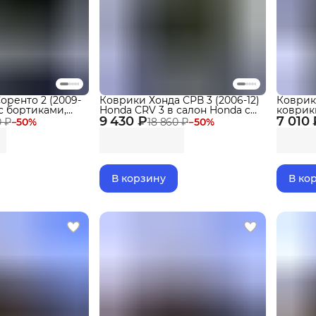
оренто 2 (2009-
Коврики Хонда СРВ 3 (2006-12)
Коврики
 с бортиками,
Honda CRV 3 в салон Honda с
коврик
9 430 ₽
бортиками, эва, eva
7 010 
салон K
0 ₽
−
50
%
18 860 ₽
−
50
%
эва, eva
В корзину
В ко