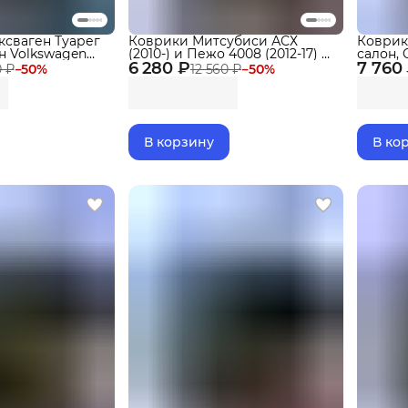
сваген Туарег
Коврики Митсубиси АСХ
Коврик
он Volkswagen
(2010-) и Пежо 4008 (2012-17) в
салон, 
ортиками, эва,
6 280 ₽
салон Mitsubishi ASX & Peugeot
7 760
2025), 
0 ₽
−
50
%
12 560 ₽
−
50
%
с бортиками, эва, eva
бортика
В корзину
В ко