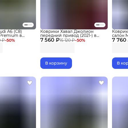
di A6 (C8)
Коврики Хавал Джолион
Коврики
) Premium в
передний привод (2021-) в
салон M
7 560 ₽
салон Haval Jolion 2WD с
7 760
бортика
0 ₽
−
50
%
15 120 ₽
−
50
%
бортиками, эва, eva
Delfor
В корзину
В ко