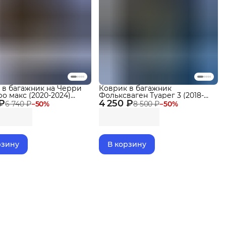
 в багажник на Черри
Коврик в багажник
о макс (2020-2024)
Фольксваген Туарег 3 (2018-
 ₽
iggo 7 Pro
4 250 ₽
23), VW Touareg
6 740 ₽
−
50
%
8 500 ₽
−
50
%
рзину
В корзину