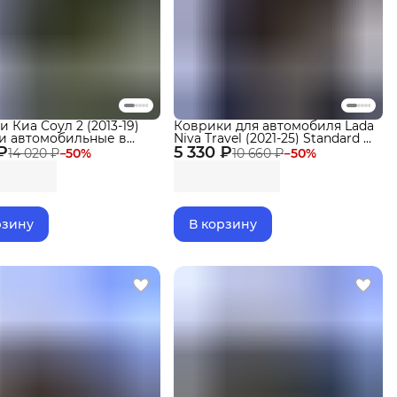
 Киа Соул 2 (2013-19)
Коврики для автомобиля Lada
и автомобильные в
Niva Travel (2021-25) Standard в
₽
ia Soul с бортиками,
5 330 ₽
cалон
14 020 ₽
−
50
%
10 660 ₽
−
50
%
рзину
В корзину