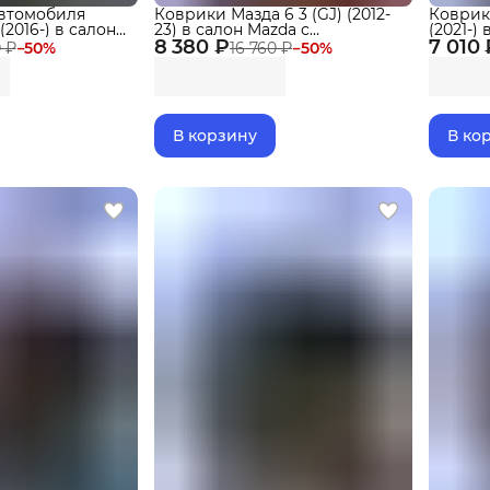
автомобиля
Коврики Мазда 6 3 (GJ) (2012-
Коврик
2016-) в салон
23) в салон Mazda с
(2021-)
 бортиками,
8 380 ₽
бортиками, эва, eva
7 010 
бортика
0 ₽
−
50
%
16 760 ₽
−
50
%
В корзину
В ко