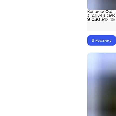
Коврики Фольк
3 (2018-) в сал
9 030 ₽
Touareg III с б
18 06
eva
В корзину