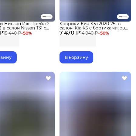
и Ниссан Икс Трейл 2
Коврики Киа К5 (2020-25) в
) в салон Nissan Т31 с
салон, Kia K5 с бортиками, эва,
 ₽
ми, эва, eva
7 470 ₽
eva
15 440 ₽
−
50
%
14 940 ₽
−
50
%
рзину
В корзину