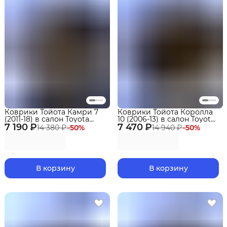
Коврики Тойота Камри 7
Коврики Тойота Королла
(2011-18) в салон Toyota
10 (2006-13) в салон Toyota
7 190 ₽
(XV50) с бортиками, эва,
7 470 ₽
(E140,150) с бортиками, эва,
14 380 ₽
−
50
%
14 940 ₽
−
50
%
eva
eva
В корзину
В корзину