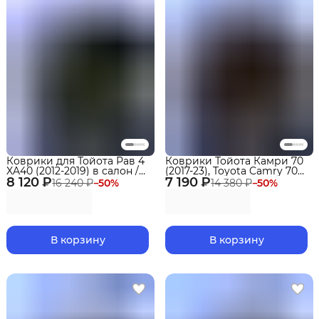
Коврики для Тойота Рав 4
Коврики Тойота Камри 70
XA40 (2012-2019) в салон /
(2017-23), Toyota Camry 70
8 120 ₽
Toyota RAV4 XA40 с
7 190 ₽
(XV70) с бортиками, эва,
16 240 ₽
−
50
%
14 380 ₽
−
50
%
бортами Premium Delform
eva
В корзину
В корзину