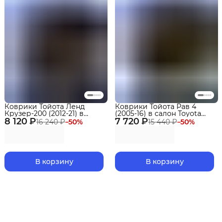
Коврики Тойота Ленд
Коврики Тойота Рав 4
Крузер-200 (2012-21) в
(2005-16) в салон Toyota
8 120 ₽
салон Toyota LC-200 с
7 720 ₽
(XA30) с бортиками, эва,
16 240 ₽
−
50
%
15 440 ₽
−
50
%
бортиками, эва, eva
eva
В корзину
В корзину