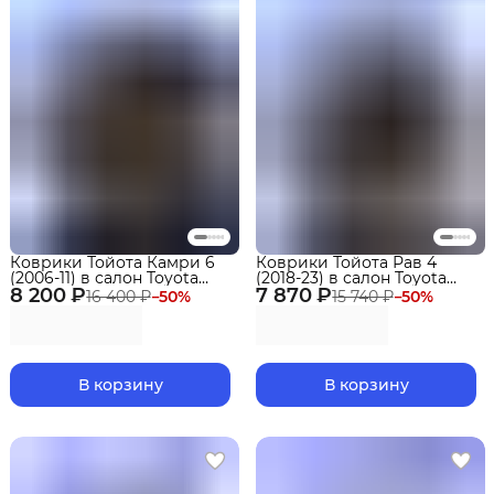
Коврики Тойота Камри 6
Коврики Тойота Рав 4
(2006-11) в салон Toyota
(2018-23) в салон Toyota
8 200 ₽
(XV40) с бортиками, эва,
7 870 ₽
(XA50) АКПП с бортиками,
16 400 ₽
−
50
%
15 740 ₽
−
50
%
eva
эва, eva
В корзину
В корзину