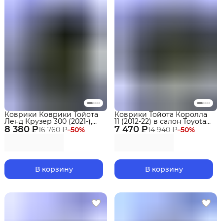
Коврики Коврики Тойота
Коврики Тойота Королла
Ленд Крузер 300 (2021-),
11 (2012-22) в салон Toyota
8 380 ₽
Toyota Land Cruiser 300 с
7 470 ₽
(E160-170) с бортиками,
16 760 ₽
−
50
%
14 940 ₽
−
50
%
бортиками, эва, eva
эва, eva
В корзину
В корзину