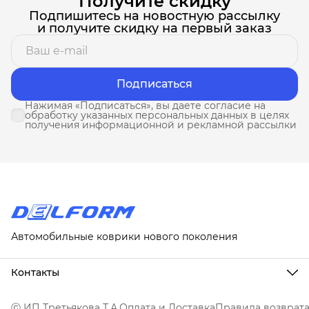
Получите скидку
Подпишитесь на новостную рассылку
и получите скидку на первый заказ
Подписаться
Нажимая «Подписаться», вы даете согласие на
обработку указанных персональных данных в целях
получения информационной и рекламной рассылки
Автомобильные коврики нового поколения
Контакты
Адрес
г. Москва, ул. Новослободская, д. 20, 1А
ⓒ ИП Третьякова Т.А.
Оплата и Доставка
Правила возврат
Телефон