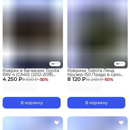
Коврик в багажник Toyota
Коврики Тойота Ленд
RAV 4 (CA40) (2012-2019)
Крузер-150 Прадо в салон
4 250 ₽
EVA 3D Premium
8 120 ₽
Toyota с бортиками, эва,
8 500 ₽
−
50
%
16 240 ₽
−
50
%
eva
В корзину
В корзину