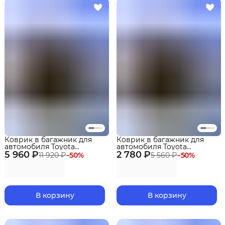
Коврик в багажник для
Коврик в багажник для
автомобиля Toyota
автомобиля Toyota
5 960 ₽
Highlander IV (XU70)(2019-
2 780 ₽
Highlander IV (XU70)(2019-
11 920 ₽
−
50
%
5 560 ₽
−
50
%
2026) сложен.3 ряд.EVA 3D
2026) разлож.3 ряд.EVA 3D
Premium
Premium
В корзину
В корзину