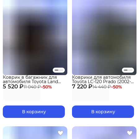
Коврик в багажник для
Коврики для автомобиля
автомобиля Toyota Land
Toyota LC-120 Prado (2002-
5 520 ₽
Cruiser Prado 250 (2023-)
7 220 ₽
2009) Premium ("EVA 3D") в
11 040 ₽
−
50
%
14 440 ₽
−
50
%
сложен.3 ряд.EVA 3D
cалон
Premium
В корзину
В корзину