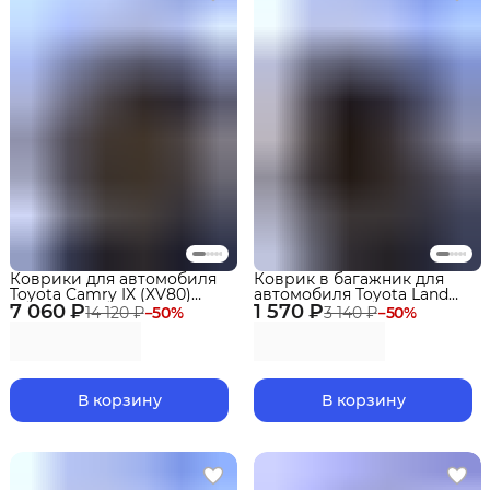
Коврики для автомобиля
Коврик в багажник для
Toyota Camry IX (XV80)
автомобиля Toyota Land
7 060 ₽
(2024-) Premium в cалон
1 570 ₽
Cruiser Prado 250 (2023-)
14 120 ₽
−
50
%
3 140 ₽
−
50
%
разложен.3 ряд.EVA 3D
Premium
В корзину
В корзину