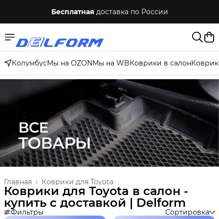
Бесплатная
доставка по России
Колумбус
Мы на OZON
Мы на WB
Коврики в салон
Коврик
Главная
›
Коврики для Toyota
Коврики для Toyota в салон -
купить с доставкой | Delform
Фильтры
Сортировка