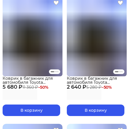
Коврик в багажник для
Коврик в багажник для
автомобиля Toyota
автомобиля Toyota
5 680 ₽
Highlander III (XU50)(2013-
2 640 ₽
Highlander III (XU50)(2013-
11 360 ₽
−
50
%
5 280 ₽
−
50
%
2021) сложен.3 ряд.EVA 3D
2021) разлож.3 ряд.EVA 3D
Premium
Premium
В корзину
В корзину