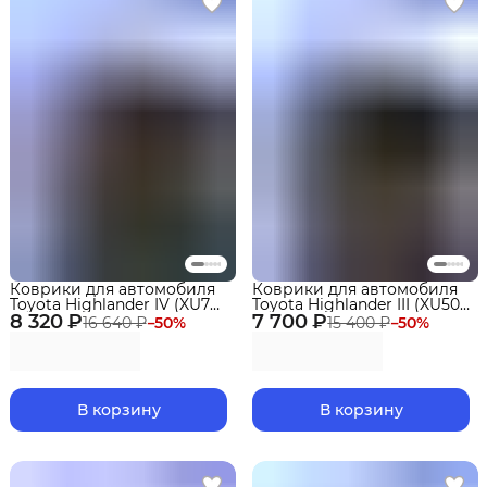
Коврики для автомобиля
Коврики для автомобиля
Toyota Highlander IV (XU70)
Toyota Highlander III (XU50)
8 320 ₽
(2019-2026) Premium ("EVA
7 700 ₽
(2013-2021) Premium ("EVA
16 640 ₽
−
50
%
15 400 ₽
−
50
%
3D") в cалон
3D") в cалон
В корзину
В корзину