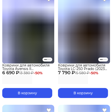
Коврики для автомобиля
Коврики для автомобиля
Toyota Avensis II
Toyota LC-250 Prado (2023-)
6 690 ₽
поколение (2003-2009)
7 790 ₽
Premium ("EVA 3D") в
13 380 ₽
−
50
%
15 580 ₽
−
50
%
Premium ("EVA 3D") в
cалон
cалон
В корзину
В корзину