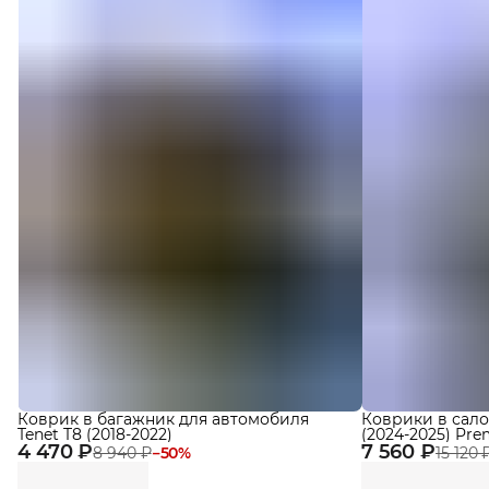
Коврик в багажник для автомобиля
Коврики в сало
Tenet T8 (2018-2022)
(2024-2025) Pr
4 470 ₽
7 560 ₽
Eva
8 940 ₽
−
50
%
15 120 