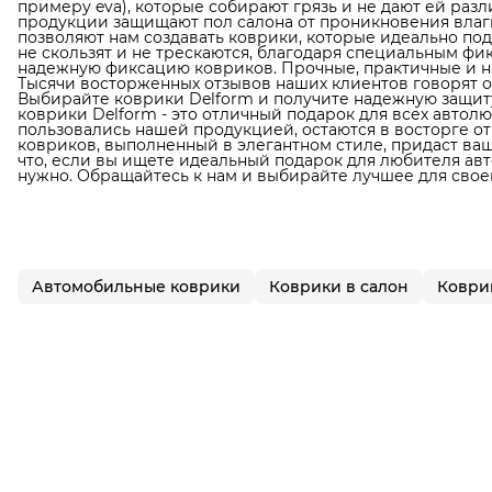
примеру eva), которые собирают грязь и не дают ей раз
продукции защищают пол салона от проникновения влаги
позволяют нам создавать коврики, которые идеально по
не скользят и не трескаются, благодаря специальным фи
надежную фиксацию ковриков. Прочные, практичные и н
Тысячи восторженных отзывов наших клиентов говорят о
Выбирайте коврики Delform и получите надежную защиту
коврики Delform - это отличный подарок для всех автол
пользовались нашей продукцией, остаются в восторге от
ковриков, выполненный в элегантном стиле, придаст в
что, если вы ищете идеальный подарок для любителя авто
нужно. Обращайтесь к нам и выбирайте лучшее для свое
Автомобильные коврики
Коврики в салон
Коврик