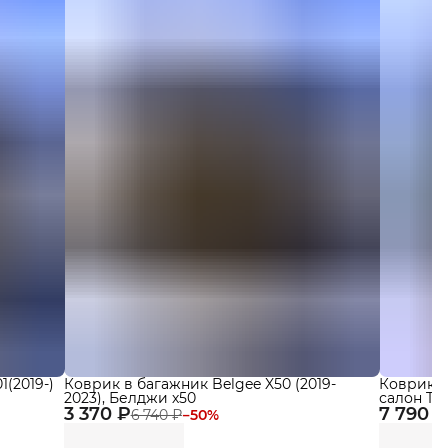
(2019-)
Коврик в багажник Belgee X50 (2019-
Коврики Ч
2023), Белджи х50
салон Tene
3 370 ₽
7 790 ₽
бортикам
6 740 ₽
−
50
%