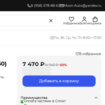
8 (958) 678-88-63
Moon-Auto@yandex.ru
Избранное
Войти
Корзина
Пн, Вт, Ср, Чт, Пт 8:00—17:00
В избранное
50)
7 470 ₽
14 940 ₽
−
50
%
ить
Добавить в корзину
иля.
,
ла
под
Преимущества
т
Оплата частями в Сплит