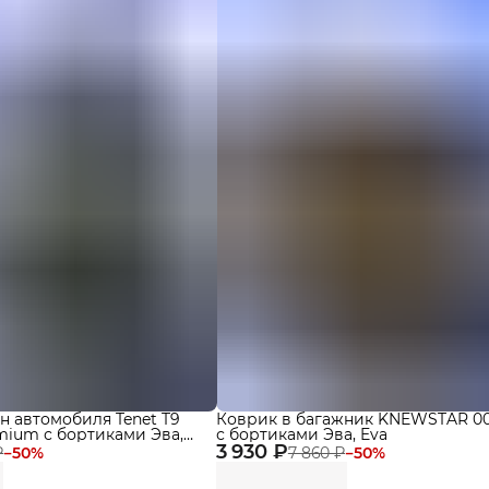
н автомобиля Tenet T9
Коврик в багажник KNEWSTAR 001
emium с бортиками Эва,
с бортиками Эва, Eva
3 930 ₽
₽
−
50
%
7 860 ₽
−
50
%