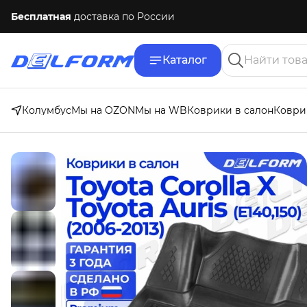
Бесплатная
доставка по России
Каталог
Колумбус
Мы на OZON
Мы на WB
Коврики в салон
Коври