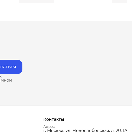
саться
х
амной
Контакты
Адрес
г. Москва, ул. Новослободская, д. 20, 1А