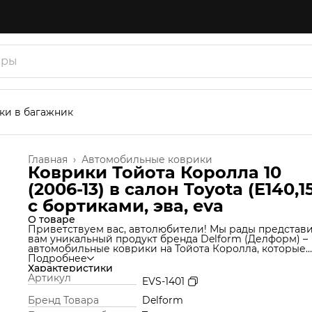
ки в багажник
Главная
›
Автомобильные коврики
Коврики Тойота Королла 10
(2006-13) в салон Toyota (E140,1
с бортиками, эва, eva
О товаре
Приветствуем вас, автолюбители! Мы рады представ
вам уникальный продукт бренда Delform (Делформ) –
автомобильные коврики на Тойота Королла, которые
станут незаменимым аксессуаром для вашего автомоб
Подробнее
Мы используем уникальную технологию производства
Характеристики
которая позволяет нам создавать коврики из материа
Артикул
EVS-1401
термоэластопласт (ТЭП), который идеально подходит 
салон автомобиля и обеспечивает надежную защиту о
Бренд Товара
Delform
грязи и влаги. Но это еще не все! Продукт Delform