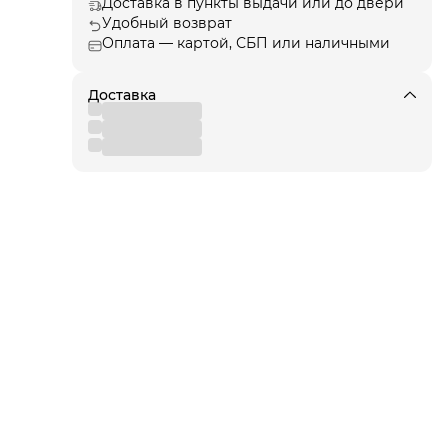
Доставка в пункты выдачи или до двери
Удобный возврат
Оплата — картой, СБП или наличными
ции
, а
Доставка
я!
для
 от
вы
,
 к