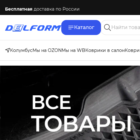
Бесплатная
доставка по России
Каталог
Колумбус
Мы на OZON
Мы на WB
Коврики в салон
Коври