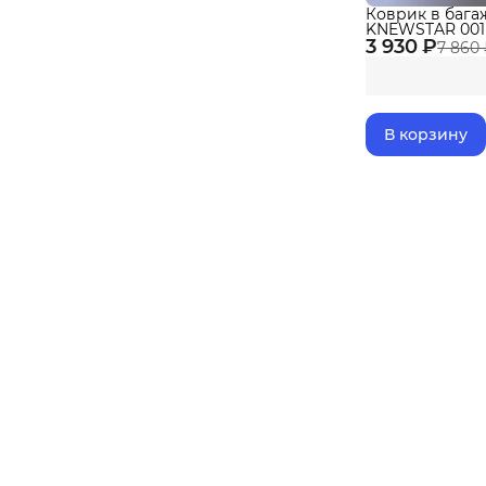
Коврик в бага
KNEWSTAR 001(
3 930 ₽
бортиками Эва
7 860
В корзину