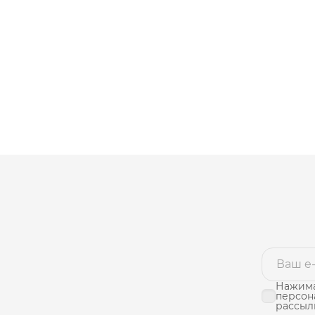
Нажима
персон
рассыл