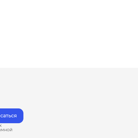
саться
х
амной