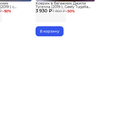
жник
Коврик в багажник Джили
2019-) с
Тугелла (2019-), Geely Tugella
, Eva
3 930 ₽
Рестайлинг с бортиками Эва,
 ₽
−
50
%
7 860 ₽
−
50
%
Eva
В корзину