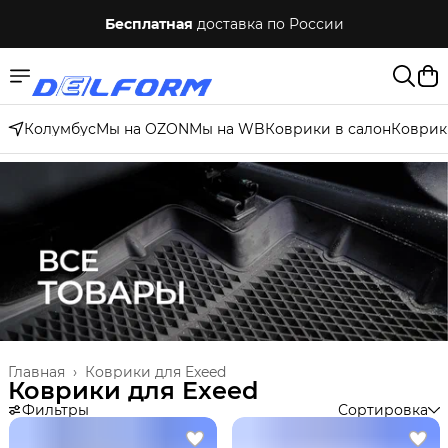
Бесплатная
доставка по России
Колумбус
Мы на OZON
Мы на WB
Коврики в салон
Коврик
Главная
›
Коврики для Exeed
Коврики для Exeed
Фильтры
Сортировка