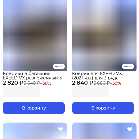
Коврики в багажник
Коврик для EXEED VX
EXEED VX разложенный 3
(2021-н.в.) для 3 ряда
2 820 ₽
ряд (2021-)
2 840 ₽
сидений Premium
5 640 ₽
−
50
%
5 680 ₽
−
50
%
В корзину
В корзину