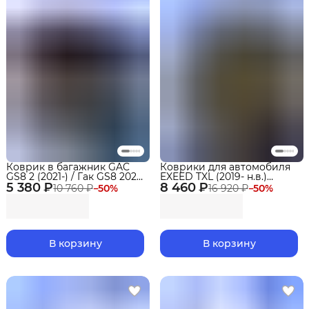
Коврик в багажник GAC
Коврики для автомобиля
GS8 2 (2021-) / Гак GS8 2024
EXEED TXL (2019- н.в.)
5 380 ₽
EVA 3D Premium
8 460 ₽
Premium в cалон
10 760 ₽
−
50
%
16 920 ₽
−
50
%
В корзину
В корзину