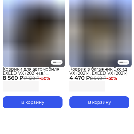
Коврики для автомобиля
Коврик в багажник Эксид
EXEED VX (2021-н.в.)
VX (2021-), EXEED VX (2021-)
8 560 ₽
Premium в cалон
4 470 ₽
17 120 ₽
−
50
%
8 940 ₽
−
50
%
В корзину
В корзину