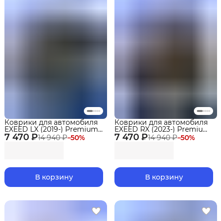
Коврики для автомобиля
Коврики для автомобиля
EXEED LX (2019-) Premium
EXEED RX (2023-) Premium
7 470 ₽
в cалон
7 470 ₽
в cалон
14 940 ₽
−
50
%
14 940 ₽
−
50
%
В корзину
В корзину