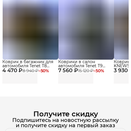
Коврик в багажник для
Коврики в салон
Коврик
автомобиля Tenet T8
автомобиля Tenet T9
KNEWSTA
4 470 ₽
(2018-2022)
7 560 ₽
(2024-2025) Premium с
3 930 
бортика
8 940 ₽
−
50
%
15 120 ₽
−
50
%
бортиками Эва, Eva
Получите скидку
Подпишитесь на новостную рассылку
и получите скидку на первый заказ