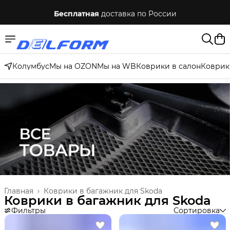
Бесплатная
доставка по России
Колумбус
Мы на OZON
Мы на WB
Коврики в салон
Коврик
Главная
›
Коврики в багажник для Skoda
Коврики в багажник для Skoda
Фильтры
Сортировка