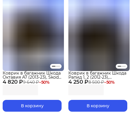
Коврик в багажник Шкода
Коврик в багажник Шкода
Октавия А7 (2013-23), Skoda
Рапид 1, 2 (2012-23),
4 820 ₽
Octavia
4 250 ₽
Фольксваген Поло 6
9 640 ₽
−
50
%
8 500 ₽
−
50
%
Лифтбек (2020-23)
В корзину
В корзину