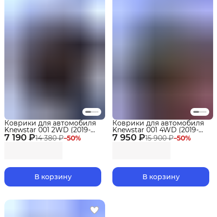
Коврики для автомобиля
Коврики для автомобиля
Knewstar 001 2WD (2019-
Knewstar 001 4WD (2019-
7 190 ₽
н.в.) Premium в cалон
7 950 ₽
н.в.) Premium в cалон
14 380 ₽
−
50
%
15 900 ₽
−
50
%
В корзину
В корзину