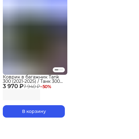
Коврик в багажник Tank
300 (2021-2025) / Танк 300
3 970 ₽
EVA 3D Premium Delform
7 940 ₽
−
50
%
В корзину