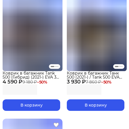
Коврик в багажник Tank
Коврик в багажник Танк
500 (Гибрид) (2021-) EVA 3D
500 (2021-) / Tank 500 EVA
4 590 ₽
Premium
3 930 ₽
3D Premium
9 180 ₽
−
50
%
7 860 ₽
−
50
%
В корзину
В корзину