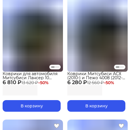
Коврики для автомобиля
Коврики Митсубиси АСХ
Митсубиси Лансер 10
(2010-) и Пежо 4008 (2012-
6 810 ₽
(2007-17) в салон Mitsubishi
6 280 ₽
17) в салон Mitsubishi ASX &
13 620 ₽
−
50
%
12 560 ₽
−
50
%
Lancer с бортиками, эва,
Peugeot с бортиками, эва,
eva
eva
В корзину
В корзину