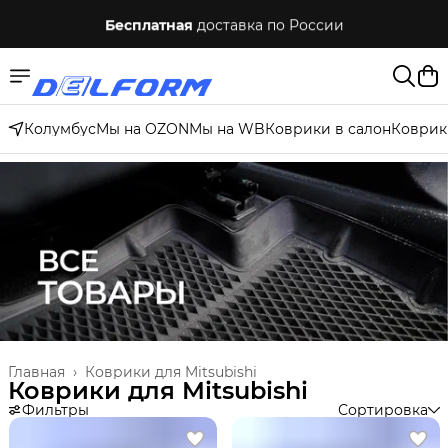
Бесплатная
доставка по России
Колумбус
Мы на OZON
Мы на WB
Коврики в салон
Коврик
Главная
›
Коврики для Mitsubishi
Коврики для Mitsubishi
Фильтры
Сортировка