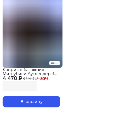
Коврик в багажник
Митсубиси Аутлендер 3
4 470 ₽
(2012-22) Mitsubishi
8 940 ₽
−
50
%
Outlander
В корзину