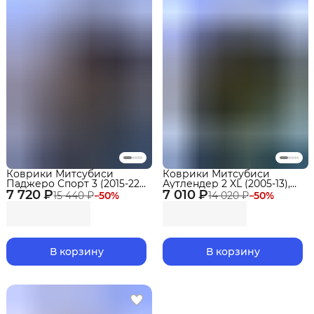
Коврики Митсубиси
Коврики Митсубиси
Паджеро Спорт 3 (2015-22)
Аутлендер 2 XL (2005-13),
7 720 ₽
в салон Mitsubishi с
7 010 ₽
Аутлендер 3 (2012-21) в
15 440 ₽
−
50
%
14 020 ₽
−
50
%
бортиками, эва, eva
салон Mitsubishi с
бортиками, эва, eva
В корзину
В корзину