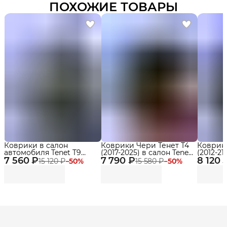
ПОХОЖИЕ ТОВАРЫ
Коврики в салон
Коврики Чери Тенет Т4
Коврики
автомобиля Tenet T9
(2017-2025) в салон Tenet
(2012-21
7 560 ₽
(2024-2025) Premium с
7 790 ₽
T4 (2025 - по н.в.) с
8 120 
бортика
15 120 ₽
−
50
%
15 580 ₽
−
50
%
бортиками Эва, Eva
бортиками, эва, eva
Delform Premium