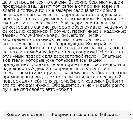
дают ей разлиться по салону. Высокие бортики нашей
продукции защищают пол салона от проникновения
влаги и грязи, а точные замеры салона автомобиля
позволяют нам создавать коврики, которые идеально
подходят под каждую модель автомобиля. Коврики не
скользят и не трескаются, благодаря специальным
фиксаторам в салоне, которые обеспечивают надежную
фиксацию ковриков. Прочные, практичные и надежные –
такими получились коврики Delform. Тысячи
восторженных отзывов наших клиентов говорят о
высоком качестве нашей продукции. Выбирайте
коврики Delform и получите надежную защиту салона
вашего автомобиля! Кроме того, коврики Delform - это
отличный подарок для всех автолюбителей. Опытные
водители, которые уже пользовались нашей
продукцией, остаются в восторге от ее практичности и
надежности. А дизайн ковриков, выполненный в
элегантном стиле, придаст вашему автомобилю особый
премиальный вид. Так что, если вы ищете идеальный
подарок для любителя автомобилей, коврики Delform -
это то, что вам нужно. Обращайтесь к нам и выбирайте
лучшее для своего автомобиля.
Коврики в салон
Коврики в салон для Mitsubishi
К