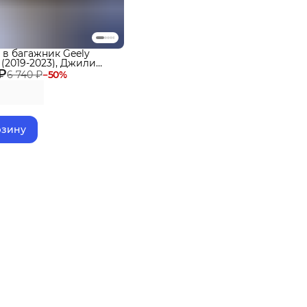
 в багажник Geely
 (2019-2023), Джили
 ₽
6 740 ₽
−
50
%
рзину