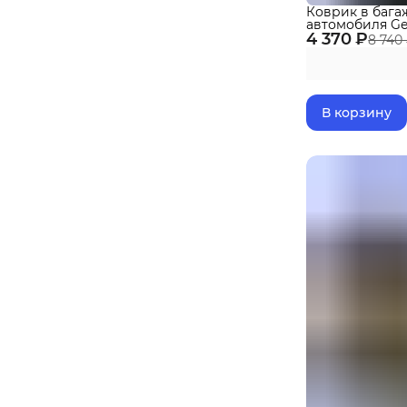
Коврик в бага
автомобиля Geel
4 370 ₽
(2024-) EVA 3
8 740
В корзину