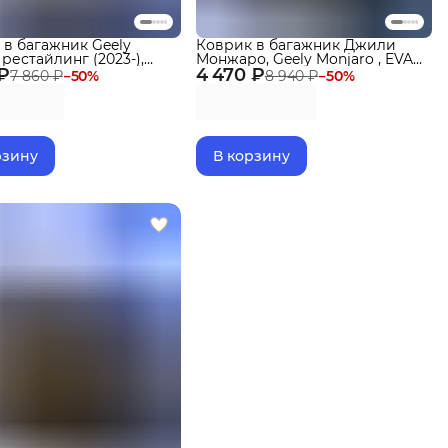
 в багажник Geely
Коврик в багажник Джили
 рестайлинг (2023-),
Монжаро, Geely Monjaro , EVA
 ₽
Кулрей 2024
4 470 ₽
3D
7 860 ₽
−
50
%
8 940 ₽
−
50
%
рзину
В корзину