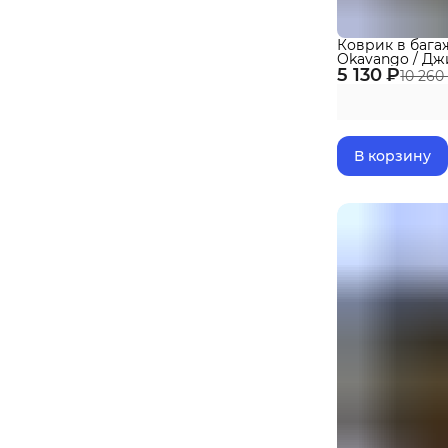
Коврик в бага
Okavango / Дж
5 130 ₽
Рестайлинг (20
10 260
Premium
В корзину