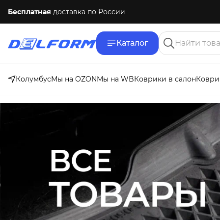
Бесплатная
доставка по России
Каталог
Колумбус
Мы на OZON
Мы на WB
Коврики в салон
Коври