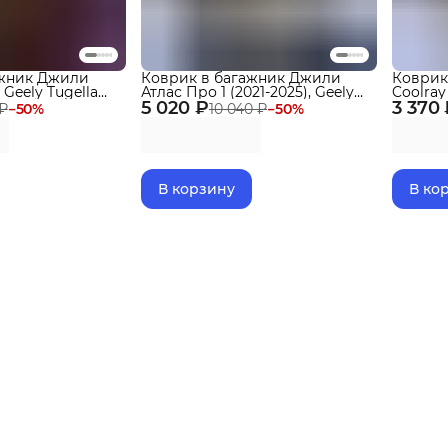
ажник Джили
Коврик в багажник Джили
Коврик
, Geely Tugella
Атлас Про 1 (2021-2025), Geely
Coolray
бортиками Эва,
5 020 ₽
Atlas Pro
3 370
Кулрей
 ₽
−
50
%
10 040 ₽
−
50
%
В корзину
В ко