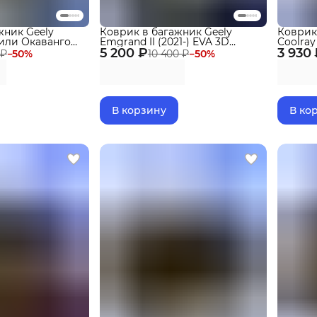
жник Geely
Коврик в багажник Geely
Коврик
или Окаванго
Emgrand II (2021-) EVA 3D
Coolray
23-) EVA 3D
5 200 ₽
Premium
3 930
Джили 
 ₽
−
50
%
10 400 ₽
−
50
%
В корзину
В ко