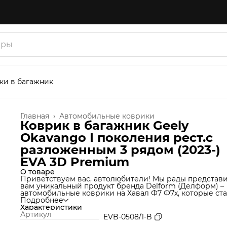
ки в багажник
Главная
›
Автомобильные коврики
Коврик в багажник Geely
Okavango I поколения рест.с
разложенным 3 рядом (2023-)
EVA 3D Premium
О товаре
Приветствуем вас, автолюбители! Мы рады представ
вам уникальный продукт бренда Delform (Делформ) –
автомобильные коврики на Хавал Ф7 Ф7х, которые ста
незаменимым аксессуаром для вашего автомобиля. 
Подробнее
используем уникальную технологию производства,
Характеристики
которая позволяет нам создавать коврики из материа
Артикул
EVB-0508/1-B
термоэластопласт (ТЭП), который идеально подходит 