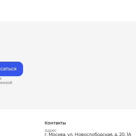
саться
х
амной
Контакты
Адрес
г. Москва, ул. Новослободская, д. 20, 1А