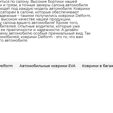
литься по салону. Высокие бортики нашей
 и грязи, а точные замеры салона автомобиля
дходят под каждую модель автомобиля. Коврики
ксаторам в салоне, которые обеспечивают
адежные – такими получились коврики Delform.
 высоком качестве нашей продукции.
 салона вашего автомобиля! Кроме того,
юбителей. Опытные водители, которые уже
 ее практичности и надежности. А дизайн
ашему автомобилю особый премиальный вид. Так
мобилей, коврики Delform - это то, что вам
го автомобиля.
elform
Автомобильные коврики EVA
Коврики в бага