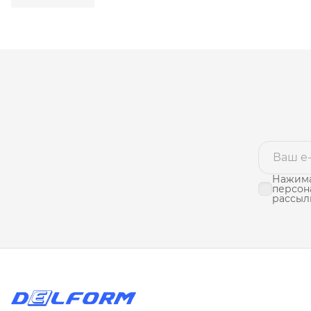
Нажима
персон
рассыл