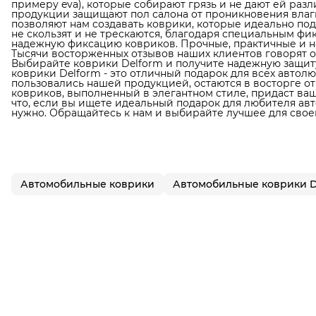
примеру eva), которые собирают грязь и не дают ей раз
продукции защищают пол салона от проникновения влаги
позволяют нам создавать коврики, которые идеально по
не скользят и не трескаются, благодаря специальным фи
надежную фиксацию ковриков. Прочные, практичные и н
Тысячи восторженных отзывов наших клиентов говорят о
Выбирайте коврики Delform и получите надежную защиту
коврики Delform - это отличный подарок для всех автол
пользовались нашей продукцией, остаются в восторге от
ковриков, выполненный в элегантном стиле, придаст в
что, если вы ищете идеальный подарок для любителя авто
нужно. Обращайтесь к нам и выбирайте лучшее для свое
Автомобильные коврики
Автомобильные коврики D