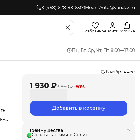
8 (958) 678-88-63
Moon-Auto@yandex.ru
Избранное
Войти
Корзина
Пн, Вт, Ср, Чт, Пт 8:00—17:00
В избранное
1 930 ₽
3 860 ₽
−
50
%
Добавить в корзину
ить
нут
Мы
Преимущества
ла
Оплата частями в Сплит
под