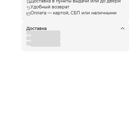
т
Доставка в пункты выдачи или до двери
Удобный возврат
Оплата — картой, СБП или наличными
ции
, а
Доставка
я!
для
 от
вы
,
 к