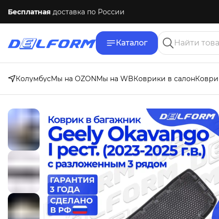
Бесплатная
доставка по России
Каталог
Колумбус
Мы на OZON
Мы на WB
Коврики в салон
Коври