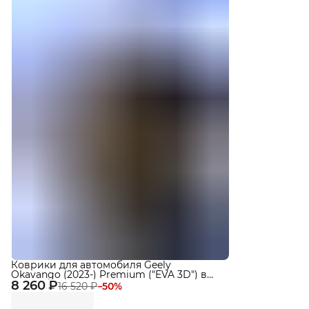
Коврики для автомобиля Geely
Okavango (2023-) Premium ("EVA 3D") в
8 260 ₽
cалон
16 520 ₽
−
50
%