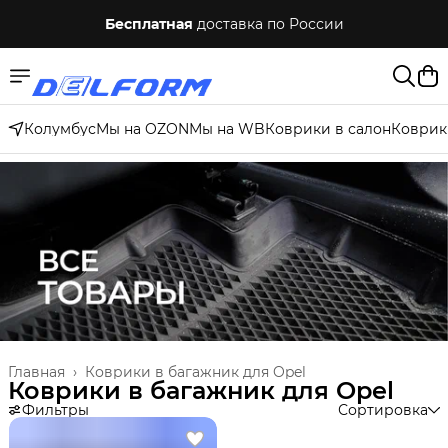
Бесплатная
доставка по России
Колумбус
Мы на OZON
Мы на WB
Коврики в салон
Коврик
Главная
›
Коврики в багажник для Opel
Коврики в багажник для Opel
Фильтры
Сортировка