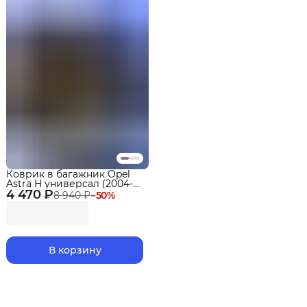
Коврик в багажник Opel
Astra H универсал (2004-
4 470 ₽
2014) EVA 3D Premium
8 940 ₽
−
50
%
В корзину