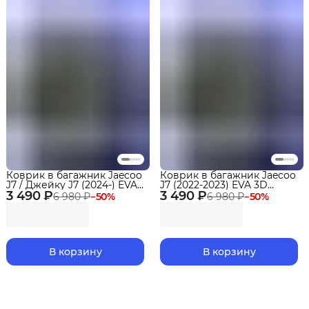
Коврик в багажник Jaecoo
Коврик в багажник Jaecoo
J7 / Джейку J7 (2024-) EVA
J7 (2022-2023) EVA 3D
3 490 ₽
3D Premium Delform
3 490 ₽
Premium
6 980 ₽
−
50
%
6 980 ₽
−
50
%
В корзину
В корзину