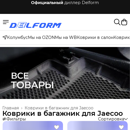
Бесплатная
доставка по России
Колумбус
Мы на OZON
Мы на WB
Коврики в салон
Коврик
Главная
›
Коврики в багажник для Jaecoo
Коврики в багажник для Jaecoo
Фильтры
Сортировка