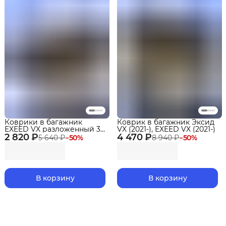
Коврики в багажник
Коврик в багажник Эксид
EXEED VX разложенный 3
VX (2021-), EXEED VX (2021-)
2 820 ₽
ряд (2021-)
4 470 ₽
5 640 ₽
−
50
%
8 940 ₽
−
50
%
В корзину
В корзину