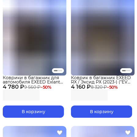
Коврики в багажник для
Коврик в багажник EXEED
автомобиля EXEED Exlantix
RX / Эксид РХ (2023-) ("EVA
4 780 ₽
ET (2025-) ("EVA 3D")
4 160 ₽
3D") Premium
9 560 ₽
−
50
%
8 320 ₽
−
50
%
Premium
В корзину
В корзину