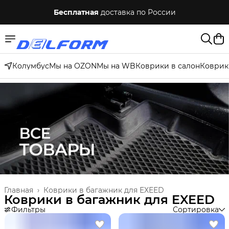
Бесплатная
доставка по России
Колумбус
Мы на OZON
Мы на WB
Коврики в салон
Коврик
Главная
›
Коврики в багажник для EXEED
Коврики в багажник для EXEED
Фильтры
Сортировка