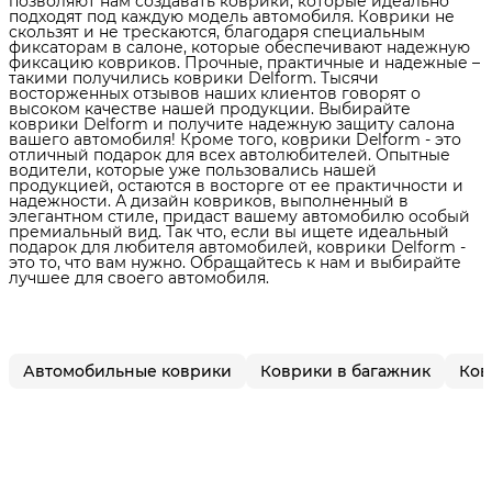
позволяют нам создавать коврики, которые идеально
подходят под каждую модель автомобиля. Коврики не
скользят и не трескаются, благодаря специальным
фиксаторам в салоне, которые обеспечивают надежную
фиксацию ковриков. Прочные, практичные и надежные –
такими получились коврики Delform. Тысячи
восторженных отзывов наших клиентов говорят о
высоком качестве нашей продукции. Выбирайте
коврики Delform и получите надежную защиту салона
вашего автомобиля! Кроме того, коврики Delform - это
отличный подарок для всех автолюбителей. Опытные
водители, которые уже пользовались нашей
продукцией, остаются в восторге от ее практичности и
надежности. А дизайн ковриков, выполненный в
элегантном стиле, придаст вашему автомобилю особый
премиальный вид. Так что, если вы ищете идеальный
подарок для любителя автомобилей, коврики Delform -
это то, что вам нужно. Обращайтесь к нам и выбирайте
лучшее для своего автомобиля.
Автомобильные коврики
Коврики в багажник
Ков