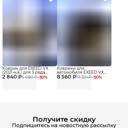
Коврик для EXEED VX
Коврики для
(2021-н.в.) для 3 ряда
автомобиля EXEED VX
2 840 ₽
сидений Premium
8 560 ₽
(2021-н.в.) Premium в
5 680 ₽
−
50
%
17 120 ₽
−
50
%
cалон
Получите скидку
Подпишитесь на новостную рассылку