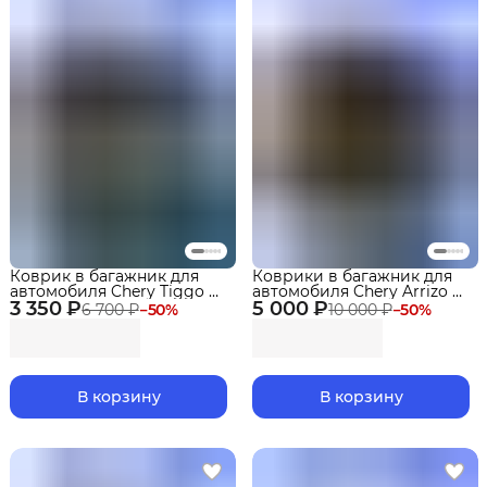
Коврик в багажник для
Коврики в багажник для
автомобиля Chery Tiggo 9 I
автомобиля Chery Arrizo 8
3 350 ₽
поколение с разлож. 3
5 000 ₽
(2024-) "EVA 3D" Premium
6 700 ₽
−
50
%
10 000 ₽
−
50
%
рядом (2024-) Premium
В корзину
В корзину