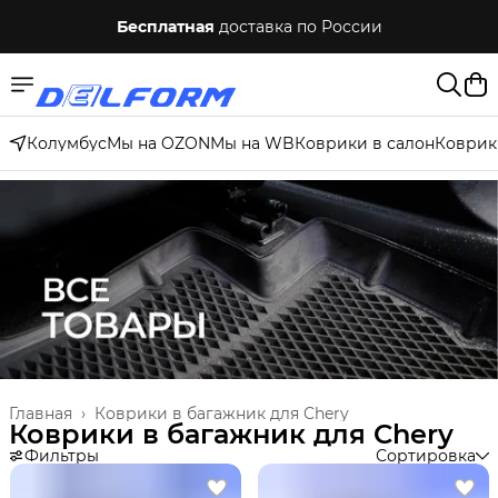
Бесплатная
доставка по России
Колумбус
Мы на OZON
Мы на WB
Коврики в салон
Коврик
Главная
›
Коврики в багажник для Chery
Коврики в багажник для Chery
Фильтры
Сортировка