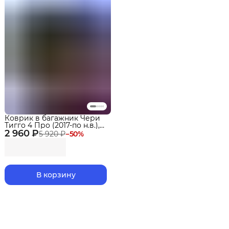
Коврик в багажник Чери
Тигго 4 Про (2017-по н.в.),
2 960 ₽
Chery Tiggo 4 New 2025,
5 920 ₽
−
50
%
Eva 3D Premium Delform
В корзину