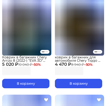
Коврик в багажник Chery
коврик в багажник для
Arrizo 8 (2022-) "EVA 3D"
автомобиля Chery Tiggo 8
5 020 ₽
Premium
4 470 ₽
Pro Max Чери Тигго 8 про
10 040 ₽
−
50
%
8 940 ₽
−
50
%
макс / Chery Tiggo 8 / 8 Pro
(2018-2022)
В корзину
В корзину