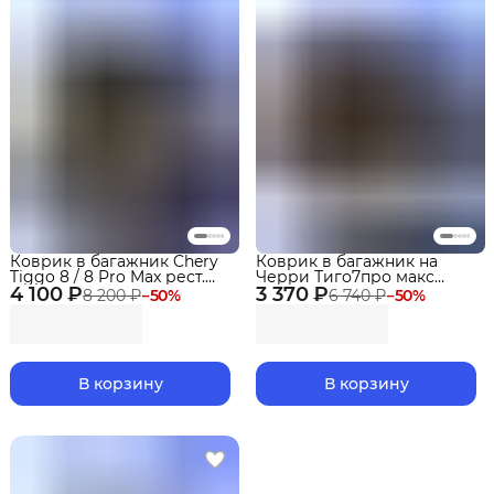
Коврик в багажник Chery
Коврик в багажник на
Tiggo 8 / 8 Pro Max рест.
Черри Тиго7про макс
4 100 ₽
(2023-), Чери Тигго 8 Про
3 370 ₽
(2020-2024) Chery Tiggo 7
8 200 ₽
−
50
%
6 740 ₽
−
50
%
Макс EVA 3D
Pro
В корзину
В корзину