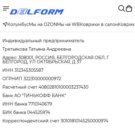
Колумбус
Мы на OZON
Мы на WB
Коврики в салон
Коврик
Индивидуальный предприниматель
Третьякова Татьяна Андреевна
Адрес: 308001, РОССИЯ, БЕЛГОРОДСКАЯ ОБЛ, Г
БЕЛГОРОД, УЛ ОКТЯБРЬСКАЯ, Д 37
ИНН 312345305587
ОГРНИП 322310000000972
Расчетный счет 40802810100003237430
Банк АО "ТИНЬКОФФ БАНК"
ИНН банка 7710140679
БИК банка 044525974
Корреспондентский счет 30101810145250000974