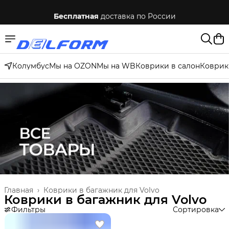
Бесплатная
доставка по России
Колумбус
Мы на OZON
Мы на WB
Коврики в салон
Коврик
Главная
›
Коврики в багажник для Volvo
Коврики в багажник для Volvo
Фильтры
Сортировка