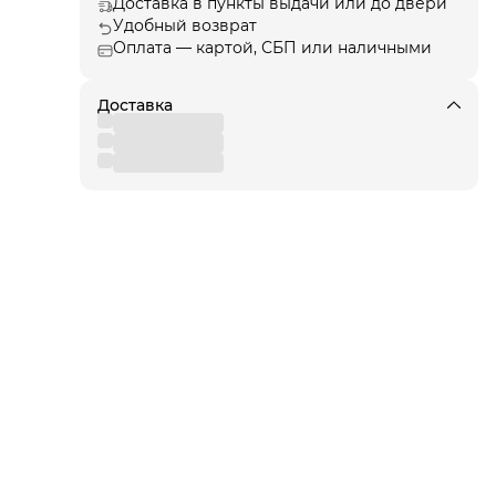
Доставка в пункты выдачи или до двери
Удобный возврат
ции
, а
Оплата — картой, СБП или наличными
Доставка
я!
для
 от
вы
,
 к