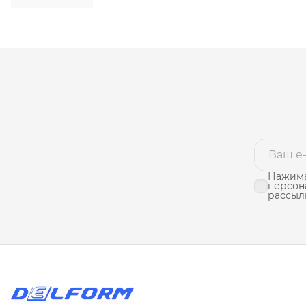
Нажима
персон
рассыл