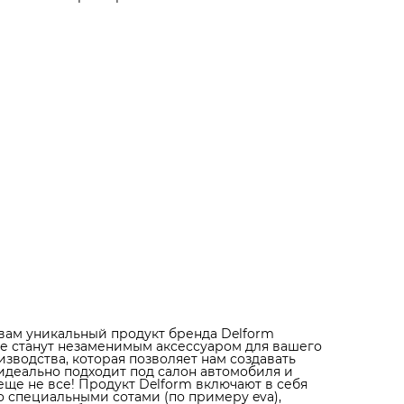
примеру eva), которые собирают грязь и не дают ей
разлиться по салону. Высокие бортики нашей продук
защищают пол салона от проникновения влаги и грязи
точные замеры салона автомобиля позволяют нам
создавать коврики, которые идеально подходят под
каждую модель автомобиля. Коврики не скользят и не
трескаются, благодаря специальным фиксаторам в
салоне, которые обеспечивают надежную фиксацию
ковриков. Прочные, практичные и надежные – такими
получились коврики Delform. Тысячи восторженных
отзывов наших клиентов говорят о высоком качестве
нашей продукции. Выбирайте коврики Delform и
получите надежную защиту салона вашего автомобил
Кроме того, коврики Delform - это отличный подарок 
всех автолюбителей. Опытные водители, которые уже
пользовались нашей продукцией, остаются в восторге
ее практичности и надежности. А дизайн ковриков,
выполненный в элегантном стиле, придаст вашему
автомобилю особый премиальный вид. Так что, если 
ищете идеальный подарок для любителя автомобилей
коврики Delform - это то, что вам нужно. Обращайтесь
нам и выбирайте лучшее для своего автомобиля.
вам уникальный продукт бренда Delform
ые станут незаменимым аксессуаром для вашего
зводства, которая позволяет нам создавать
идеально подходит под салон автомобиля и
еще не все! Продукт Delform включают в себя
 специальными сотами (по примеру eva),