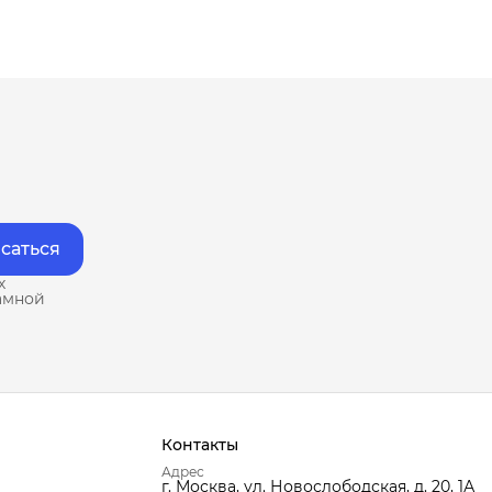
саться
х
амной
Контакты
Адрес
г. Москва, ул. Новослободская, д. 20, 1А