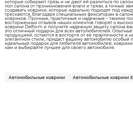
которые собирают грязь и не дают ей разлиться по сал
пол салона от проникновения влаги и грязи, а точные з
создавать коврики, которые идеально подходят под кажд
трескаются, благодаря специальным фиксаторам в сало
ковриков. Прочные, практичные и надежные – такими по
восторженных отзывов наших клиентов говорят о высок
коврики Delform и получите надежную защиту салона ваш
это отличный подарок для всех автолюбителей. Опытные
продукцией, остаются в восторге от ее практичности и 
элегантном стиле, придаст вашему автомобилю особый п
идеальный подарок для любителя автомобилей, коврики D
нам и выбирайте лучшее для своего автомобиля.
Автомобильные коврики
Автомобильные коврики 