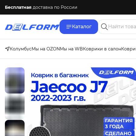
Бесплатная
доставка по России
Каталог
Колумбус
Мы на OZON
Мы на WB
Коврики в салон
Коври