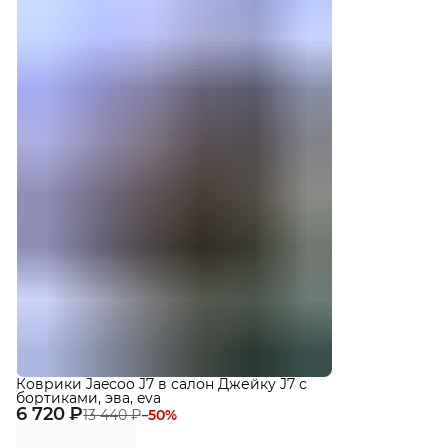
Коврики Jaecoo J7 в салон Джейку J7 с
бортиками, эва, eva
6 720 ₽
13 440 ₽
−
50
%