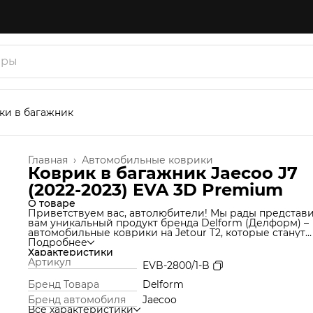
ки в багажник
Главная
›
Автомобильные коврики
Коврик в багажник Jaecoo J7
(2022-2023) EVA 3D Premium
О товаре
Приветствуем вас, автолюбители! Мы рады представ
вам уникальный продукт бренда Delform (Делформ) –
автомобильные коврики на Jetour T2, которые станут
незаменимым аксессуаром для вашего автомобиля. 
Подробнее
используем уникальную технологию производства,
Характеристики
которая позволяет нам создавать коврики из материа
Артикул
EVB-2800/1-B
термоэластопласт (ТЭП), который идеально подходит 
салон автомобиля и обеспечивает надежную защиту о
Бренд Товара
Delform
грязи и влаги. Но это еще не все! Продукт Delform
Бренд автомобиля
Jaecoo
включают в себя функции обычных ковров вместе с
Все характеристики
функцией ковриков со специальными сотами (по