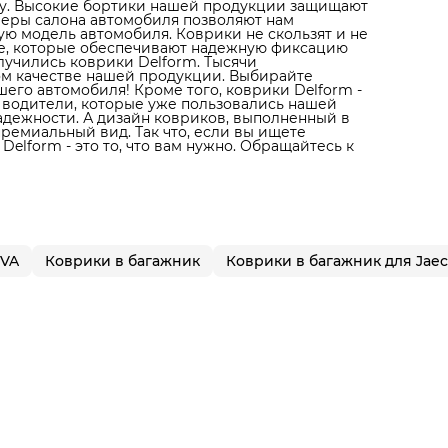
ону. Высокие бортики нашей продукции защищают
амеры салона автомобиля позволяют нам
ую модель автомобиля. Коврики не скользят и не
не, которые обеспечивают надежную фиксацию
лучились коврики Delform. Тысячи
ом качестве нашей продукции. Выбирайте
его автомобиля! Кроме того, коврики Delform -
 водители, которые уже пользовались нашей
надежности. А дизайн ковриков, выполненный в
ремиальный вид. Так что, если вы ищете
elform - это то, что вам нужно. Обращайтесь к
EVA
Коврики в багажник
Коврики в багажник для Jae