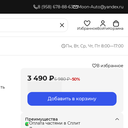
8 (958) 678-88-63
Moon-Auto@yandex.ru
Избранное
Войти
Корзина
Пн, Вт, Ср, Чт, Пт 8:00—17:00
В избранное
3 490 ₽
6 980 ₽
−
50
%
ить
Добавить в корзину
Мы
ла
под
т
Преимущества
Оплата частями в Сплит