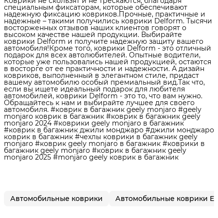
Коврики не скользят и не трескаются, благодаря
специальным фиксаторам, которые обеспечивают
надежную фиксацию ковриков.Прочные, практичные и
надежные – такими получились коврики Delform. Тысячи
восторженных отзывов наших клиентов говорят о
высоком качестве нашей продукции. Выбирайте
коврики Delform и получите надежную защиту вашего
автомобиля!Кроме того, коврики Delform - это отличный
подарок для всех автолюбителей. Опытные водители,
которые уже пользовались нашей продукцией, остаются
в восторге от ее практичности и надежности. А дизайн
ковриков, выполненный в элегантном стиле, придаст
вашему автомобилю особый премиальный вид.Так что,
если вы ищете идеальный подарок для любителя
автомобилей, коврики Delform - это то, что вам нужно.
Обращайтесь к нам и выбирайте лучшее для своего
автомобиля. #коврик в багажник geely monjaro #geely
monjaro коврик в багажник #коврик в багажник geely
monjaro 2024 #коврики geely monjaro в багажник
#коврик в багажник джили монджаро #джили монджаро
коврик в багажник #чехлы коврики в багажник geely
monjaro #коврик geely monjaro в багажник #коврики в
багажник geely monjaro #коврик в багажник geely
monjaro 2025 #monjaro geely коврик в багажник
Автомобильные коврики
Автомобильные коврики E