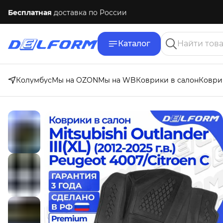
Бесплатная
доставка по России
Каталог
Колумбус
Мы на OZON
Мы на WB
Коврики в салон
Коври