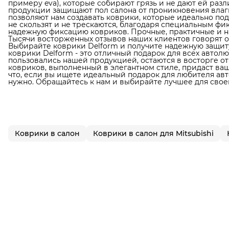
примеру eva), которые собирают грязь и не дают ей раз
продукции защищают пол салона от проникновения влаги
позволяют нам создавать коврики, которые идеально по
не скользят и не трескаются, благодаря специальным фи
надежную фиксацию ковриков. Прочные, практичные и н
Тысячи восторженных отзывов наших клиентов говорят о
Выбирайте коврики Delform и получите надежную защиту
коврики Delform - это отличный подарок для всех автол
пользовались нашей продукцией, остаются в восторге от
ковриков, выполненный в элегантном стиле, придаст в
что, если вы ищете идеальный подарок для любителя авто
нужно. Обращайтесь к нам и выбирайте лучшее для свое
Коврики в салон
Коврики в салон для Mitsubishi