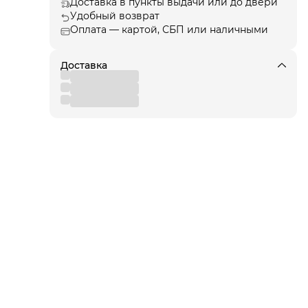
Доставка в пункты выдачи или до двери
Удобный возврат
Оплата — картой, СБП или наличными
и
е
лаги
Доставка
ют
од
я!
для
 от
вы
,
 к