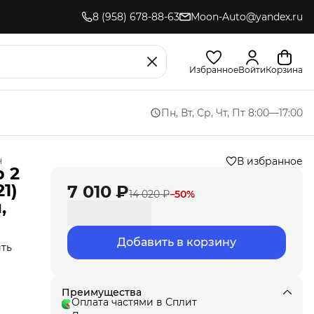
8 (958) 678-88-63
Moon-Auto@yandex.ru
Избранное
Войти
Корзина
Пн, Вт, Ср, Чт, Пт 8:00—17:00
н
В избранное
 2
21)
7 010 ₽
14 020 ₽
−
50
%
,
Добавить в корзину
ить
о
Преимущества
ики
Оплата частями в Сплит
ьно