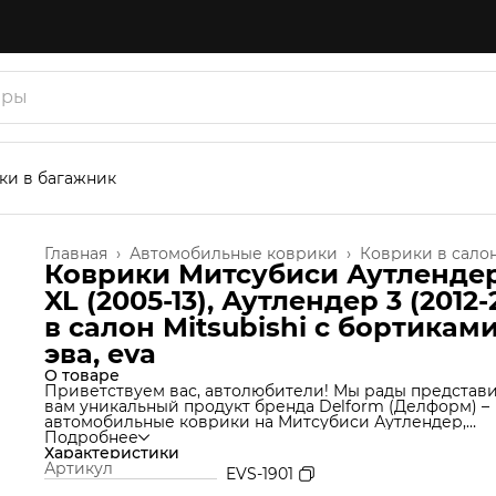
ки в багажник
Главная
›
Автомобильные коврики
›
Коврики в сало
Коврики Митсубиси Аутлендер
XL (2005-13), Аутлендер 3 (2012-
в салон Mitsubishi с бортиками
эва, eva
О товаре
Приветствуем вас, автолюбители! Мы рады представ
вам уникальный продукт бренда Delform (Делформ) –
автомобильные коврики на Митсубиси Аутлендер,
которые станут незаменимым аксессуаром для вашег
Подробнее
автомобиля. Мы используем уникальную технологию
Характеристики
производства, которая позволяет нам создавать ковр
Артикул
EVS-1901
из материала термоэластопласт (ТЭП), который идеал