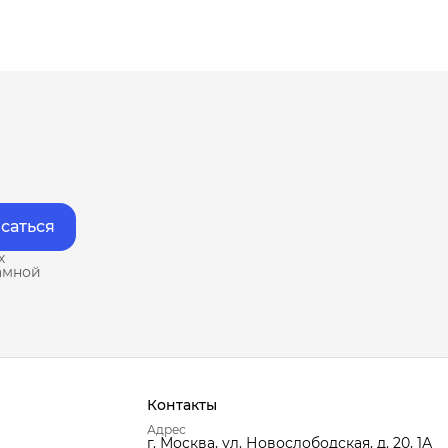
саться
х
амной
Контакты
Адрес
г. Москва, ул. Новослободская, д. 20, 1А