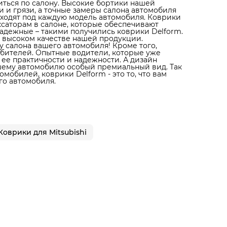
литься по салону. Высокие бортики нашей
 и грязи, а точные замеры салона автомобиля
дходят под каждую модель автомобиля. Коврики
ксаторам в салоне, которые обеспечивают
адежные – такими получились коврики Delform.
 высоком качестве нашей продукции.
 салона вашего автомобиля! Кроме того,
юбителей. Опытные водители, которые уже
 ее практичности и надежности. А дизайн
ашему автомобилю особый премиальный вид. Так
мобилей, коврики Delform - это то, что вам
го автомобиля.
Коврики для Mitsubishi