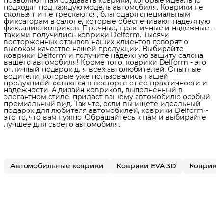
позволяют нам создавать коврики, которые идеально
подходят под каждую модель автомобиля. Коврики не
скользят и не трескаются, благодаря специальным
фиксаторам в салоне, которые обеспечивают надежную
фиксацию ковриков. Прочные, практичные и надежные –
такими получились коврики Delform. Тысячи
восторженных отзывов наших клиентов говорят о
высоком качестве нашей продукции. Выбирайте
коврики Delform и получите надежную защиту салона
вашего автомобиля! Кроме того, коврики Delform - это
отличный подарок для всех автолюбителей. Опытные
водители, которые уже пользовались нашей
продукцией, остаются в восторге от ее практичности и
надежности. А дизайн ковриков, выполненный в
элегантном стиле, придаст вашему автомобилю особый
премиальный вид. Так что, если вы ищете идеальный
подарок для любителя автомобилей, коврики Delform -
это то, что вам нужно. Обращайтесь к нам и выбирайте
лучшее для своего автомобиля.
Автомобильные коврики
Коврики EVA 3D
Коврики