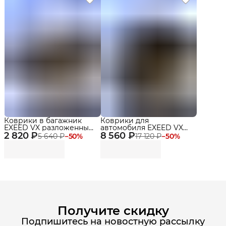
Коврики в багажник
Коврики для
EXEED VX разложенный
автомобиля EXEED VX
2 820 ₽
3 ряд (2021-)
8 560 ₽
(2021-н.в.) Premium в
5 640 ₽
−
50
%
17 120 ₽
−
50
%
cалон
Получите скидку
Подпишитесь на новостную рассылку