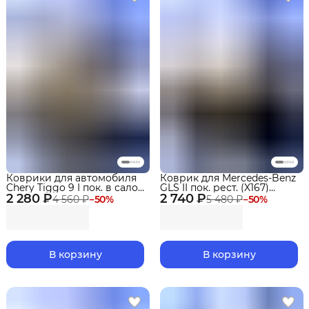
Коврики для автомобиля
Коврик для Mercedes-Benz
Chery Tiggo 9 I пок. в салон
GLS II пок. рест. (X167)
2 280 ₽
3 ряд (2024-) ("EVA 3D")
2 740 ₽
(2023-2025 г.в.) для 3 ряда
4 560 ₽
−
50
%
5 480 ₽
−
50
%
Premium
сидений Premium
В корзину
В корзину