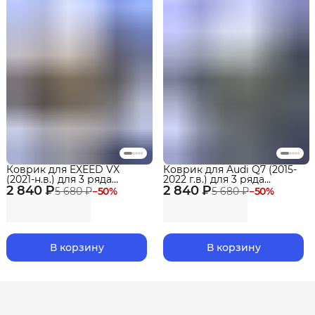
Коврик для EXEED VX
Коврик для Audi Q7 (2015-
(2021-н.в.) для 3 ряда
2022 г.в.) для 3 ряда
2 840 ₽
сидений Premium
2 840 ₽
сидений Premium
5 680 ₽
−
50
%
5 680 ₽
−
50
%
В корзину
В корзину