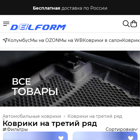
Бесплатная
доставка по России
Колумбус
Мы на OZON
Мы на WB
Коврики в салон
Коврик
Автомобильные коврики
›
Коврики на третий ряд
Главная
›
Коврики на третий ряд
Фильтры
Сортировка