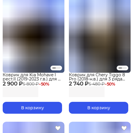
Коврик для Kia Mohave I
Коврик для Chery Tiggo 8
рест.II (2019-2023 г.в.) для 3
Pro (2018-н.в.) для 3 ряда
2 900 ₽
ряда сидений Premium
2 740 ₽
сидений Premium
5 800 ₽
−
50
%
5 480 ₽
−
50
%
В корзину
В корзину