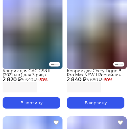
Коврик для GAC GS8 II
Коврик для Chery Tiggo 8
(2021-н.в.) для 3 ряда
Pro Max NEW I Рестайлинг
2 820 ₽
сидений Premium
2 840 ₽
(2023-н.в.) для 3 ряда
5 640 ₽
−
50
%
5 680 ₽
−
50
%
сидений Premium
В корзину
В корзину