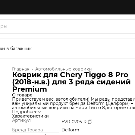
ки в багажник
Главная
›
Автомобильные коврики
Коврик для Chery Tiggo 8 Pro
(2018-н.в.) для 3 ряда сидений
Premium
О товаре
Приветствуем вас, автолюбители! Мы рады представ
вам уникальный продукт бренда Delform (Делформ) –
автомобильные коврики на Чери Тигго 8, которые ста
незаменимым аксессуаром для вашего автомобиля. 
Подробнее
используем уникальную технологию производства,
Характеристики
которая позволяет нам создавать коврики из материа
Артикул
EVR-0205-R
термоэластопласт (ТЭП), который идеально подходит 
салон автомобиля и обеспечивает надежную защиту о
Бренд Товара
Delform
грязи и влаги. Но это еще не все! Продукт Delform