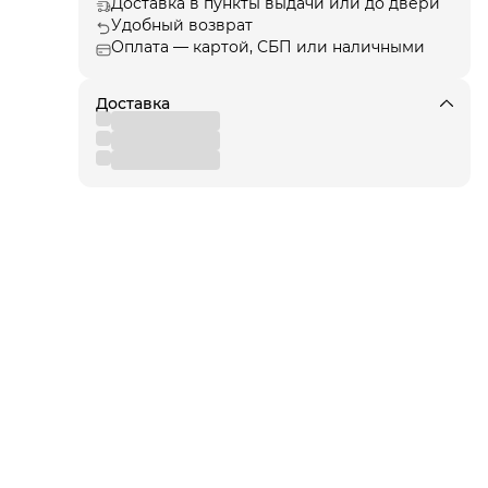
Доставка в пункты выдачи или до двери
Удобный возврат
Оплата — картой, СБП или наличными
ции
, а
Доставка
я!
для
 от
вы
,
 к