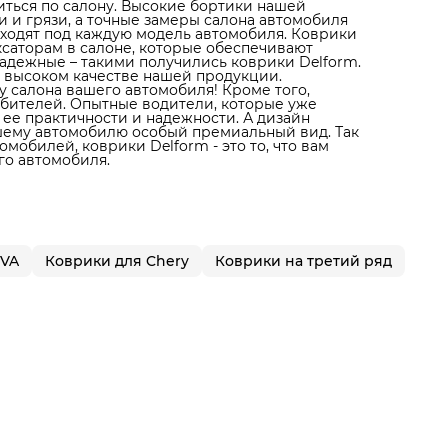
литься по салону. Высокие бортики нашей
 и грязи, а точные замеры салона автомобиля
дходят под каждую модель автомобиля. Коврики
ксаторам в салоне, которые обеспечивают
адежные – такими получились коврики Delform.
 высоком качестве нашей продукции.
 салона вашего автомобиля! Кроме того,
юбителей. Опытные водители, которые уже
 ее практичности и надежности. А дизайн
ашему автомобилю особый премиальный вид. Так
мобилей, коврики Delform - это то, что вам
го автомобиля.
EVA
Коврики для Chery
Коврики на третий ряд