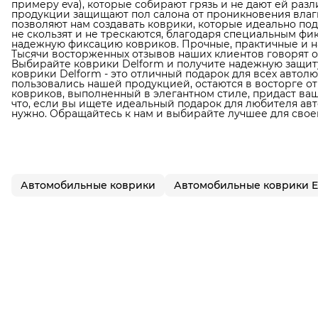
примеру eva), которые собирают грязь и не дают ей раз
продукции защищают пол салона от проникновения влаги
позволяют нам создавать коврики, которые идеально по
не скользят и не трескаются, благодаря специальным фи
надежную фиксацию ковриков. Прочные, практичные и н
Тысячи восторженных отзывов наших клиентов говорят о
Выбирайте коврики Delform и получите надежную защиту
коврики Delform - это отличный подарок для всех автол
пользовались нашей продукцией, остаются в восторге от
ковриков, выполненный в элегантном стиле, придаст в
что, если вы ищете идеальный подарок для любителя авто
нужно. Обращайтесь к нам и выбирайте лучшее для свое
Автомобильные коврики
Автомобильные коврики 