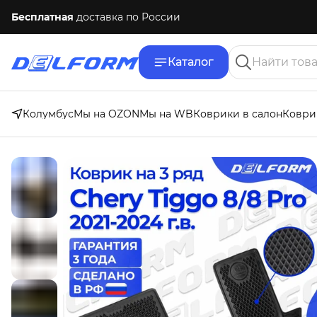
Бесплатная
доставка по России
Каталог
Колумбус
Мы на OZON
Мы на WB
Коврики в салон
Коври