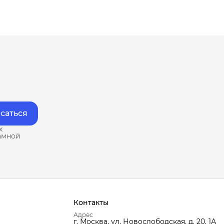
саться
х
амной
Контакты
Адрес
г. Москва, ул. Новослободская, д. 20, 1А