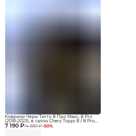
Коврики Чери Тигго 8 Про Макс, 8 Pro
(2018-2023), в салон Chery Tiggo 8 / 8 Pro,
7 190 ₽
Pro Max с бортиками, эва, eva
14 380 ₽
−
50
%