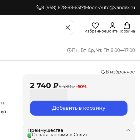
8 (958) 678-88-63
Moon-Auto@yandex.ru
Избранное
Войти
Корзина
Пн, Вт, Ср, Чт, Пт 8:00—17:00
В избранное
2 740 ₽
5 480 ₽
−
50
%
ить
Добавить в корзину
нут
Мы
ла
под
Преимущества
т
Оплата частями в Сплит