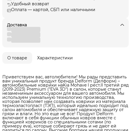
Удобный возврат
Оплата — картой, СБП или наличными
Доставка
О товаре
Характеристики
Приветствуем вас, автолюбители! Мы рады представить
вам уникальный продукт бренда Delform (Делформ) –
автомобильные коврики наKia Mohave I рест.II третий ряд
(2019-2023) Premium ("EVA 3D") в cалон, которые станут
незаменимым аксессуаром для вашего автомобиля. Мы
используем уникальную технологию производства,
которая позволяет нам создавать коврики из материала
термоэластопласт (ТЭП), который идеально подходит под
салон автомобиля и обеспечивает надежную защиту от
грязи и влаги. Но это еще не все! Продукт Delform
включают в себя функции обычных ковров вместе с
функцией ковриков со специальными сотами (по
примеру eva), которые собирают грязь и не дают ей
разлиться по салону. Высокие бортики нашей продукции