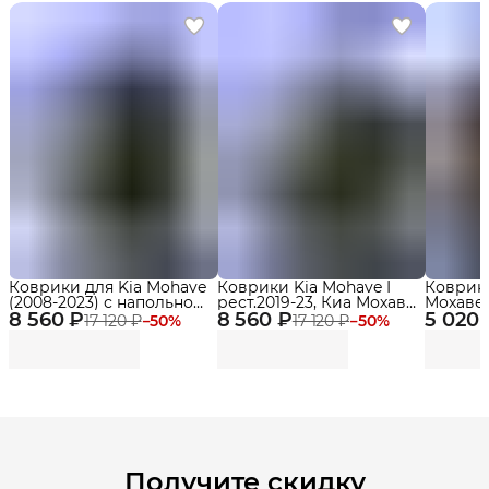
Коврики для Kia Mohave
Коврики Kia Mohave I
Коврик 
(2008-2023) с напольной
рест.2019-23, Киа Мохаве
Мохаве (
8 560 ₽
педалью Premium ("EVA
8 560 ₽
с подвесной педалью и
5 020 
Mohave
17 120 ₽
−
50
%
17 120 ₽
−
50
%
3D") в cалон
бортиками, эва, eva
Получите скидку