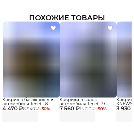
ПОХОЖИЕ ТОВАРЫ
Коврик в багажник для
Коврики в салон
Коврик
автомобиля Tenet T8
автомобиля Tenet T9
KNEWSTA
4 470 ₽
(2018-2022)
7 560 ₽
(2024-2025) Premium с
3 930 
бортика
8 940 ₽
−
50
%
15 120 ₽
−
50
%
бортиками Эва, Eva