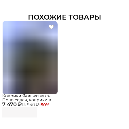
ПОХОЖИЕ ТОВАРЫ
Коврики Фольксваген
Поло седан, коврики в
7 470 ₽
машину Volkswagen Polo
14 940 ₽
−
50
%
5 (2009-2020)