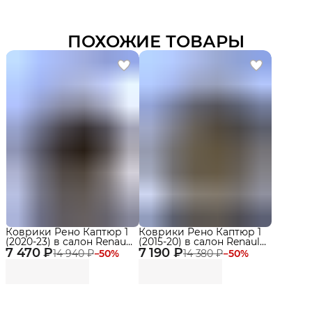
ПОХОЖИЕ ТОВАРЫ
Коврики Рено Каптюр 1
Коврики Рено Каптюр 1
(2020-23) в салон Renault
(2015-20) в салон Renault
7 470 ₽
рестайлинг с
7 190 ₽
с бортиками, эва, eva
14 940 ₽
−
50
%
14 380 ₽
−
50
%
бортиками, эва, eva