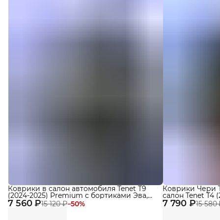
Коврики в салон автомобиля Tenet T9
Коврики Чери Те
(2024-2025) Premium с бортиками Эва,
салон Tenet T4 (2
7 560 ₽
Eva
7 790 ₽
бортиками, эва
15 120 ₽
−
50
%
15 580