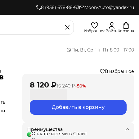
8 (958) 678-88-63
Moon-Auto@yandex.ru
Избранное
Войти
Корзина
Пн, Вт, Ср, Чт, Пт 8:00—17:00
н
В избранное
в
8 120 ₽
16 240 ₽
−
50
%
ить
Добавить в корзину
анут
Мы
ла
под
Преимущества
т
Оплата частями в Сплит