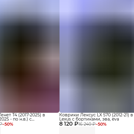
нет Т4 (2017-2025) в
Коврики Лексус LX 570 (2012-21) в
025 - по н.в.) с
Lexus с бортиками, эва, eva
, eva Delform Premium
8 120 ₽
 ₽
−
50
%
16 240 ₽
−
50
%