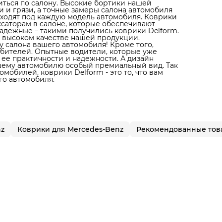
литься по салону. Высокие бортики нашей
 и грязи, а точные замеры салона автомобиля
дходят под каждую модель автомобиля. Коврики
ксаторам в салоне, которые обеспечивают
адежные – такими получились коврики Delform.
 высоком качестве нашей продукции.
 салона вашего автомобиля! Кроме того,
юбителей. Опытные водители, которые уже
 ее практичности и надежности. А дизайн
ашему автомобилю особый премиальный вид. Так
мобилей, коврики Delform - это то, что вам
го автомобиля.
nz
Коврики для Mercedes-Benz
Рекомендованные тов