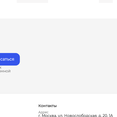
саться
х
амной
Контакты
Адрес
г. Москва, ул. Новослободская, д. 20, 1А