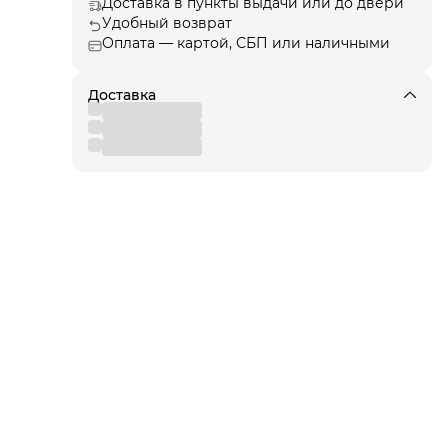
Доставка в пункты выдачи или до двери
Удобный возврат
Оплата — картой, СБП или наличными
ции
, а
Доставка
я!
для
 от
вы
,
 к