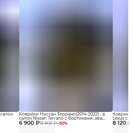
 салон
Коврики Ниссан Террано(2014-2022) , в
Коврики 
салон Nissan Terrano с бортиками, эва,
Lexus с б
6 900 ₽
eva
8 120 ₽
13 800 ₽
−
50
%