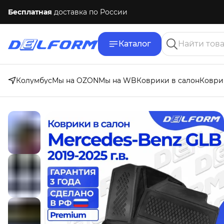
Бесплатная
доставка по России
Каталог
Колумбус
Мы на OZON
Мы на WB
Коврики в салон
Коври