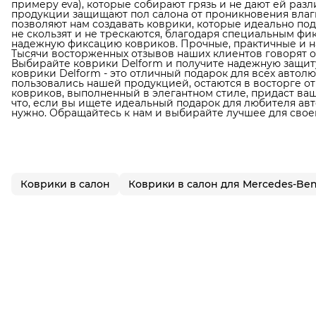
примеру eva), которые собирают грязь и не дают ей раз
продукции защищают пол салона от проникновения влаги
позволяют нам создавать коврики, которые идеально по
не скользят и не трескаются, благодаря специальным фи
надежную фиксацию ковриков. Прочные, практичные и н
Тысячи восторженных отзывов наших клиентов говорят о
Выбирайте коврики Delform и получите надежную защиту
коврики Delform - это отличный подарок для всех автол
пользовались нашей продукцией, остаются в восторге от
ковриков, выполненный в элегантном стиле, придаст в
что, если вы ищете идеальный подарок для любителя авто
нужно. Обращайтесь к нам и выбирайте лучшее для свое
Коврики в салон
Коврики в салон для Mercedes-Be