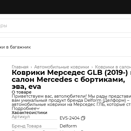
ки в багажник
Главная
›
Автомобильные коврики
›
Коврики в сало
Коврики Мерседес GLB (2019-) 
салон Mercedes с бортиками,
эва, eva
О товаре
Приветствуем вас, автолюбители! Мы рады представ
вам уникальный продукт бренда Delform (Делформ) –
автомобильные коврики на Мерседес ГЛБ, которые ст
незаменимым аксессуаром для вашего автомобиля. 
Подробнее
используем уникальную технологию производства,
Характеристики
которая позволяет нам создавать коврики из материа
Артикул
EVS-2404
термоэластопласт (ТЭП), который идеально подходит 
салон автомобиля и обеспечивает надежную защиту о
Бренд Товара
Delform
грязи и влаги. Но это еще не все! Продукт Delform