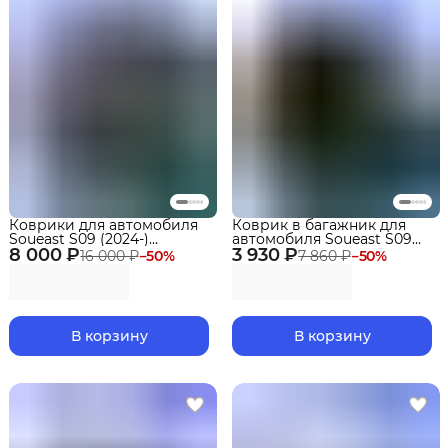
Коврики для автомобиля
Коврик в багажник для
Soueast S09 (2024-)
автомобиля Soueast S09
8 000 ₽
Premium ("EVA 3D") в
3 930 ₽
со сложенным 3 рядом
16 000 ₽
−
50
%
7 860 ₽
−
50
%
cалон
(2024-) EVA 3D Premium
В корзину
В корзину