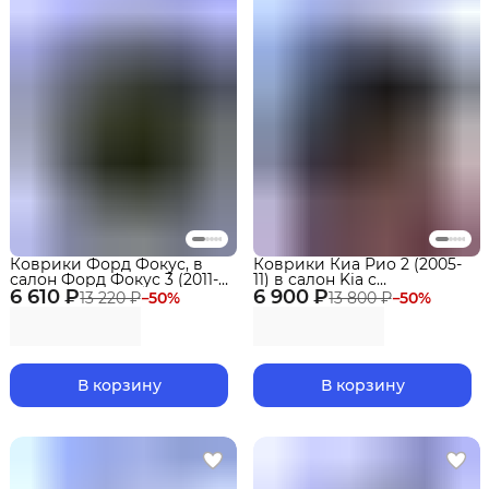
Коврики Форд Фокус, в
Коврики Киа Рио 2 (2005-
салон Форд Фокус 3 (2011-
11) в салон Kia с
6 610 ₽
15) в салон Ford Focus 3 с
6 900 ₽
бортиками, эва, eva
13 220 ₽
−
50
%
13 800 ₽
−
50
%
бортиками, эва, eva
В корзину
В корзину