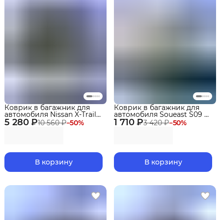
Коврик в багажник для
Коврик в багажник для
автомобиля Nissan X-Trail
автомобиля Soueast S09 с
5 280 ₽
(T31) (2007-2015) EVA 3D
1 710 ₽
разложенным 3 рядом
10 560 ₽
−
50
%
3 420 ₽
−
50
%
Premium
(2024-) EVA 3D Premium
В корзину
В корзину