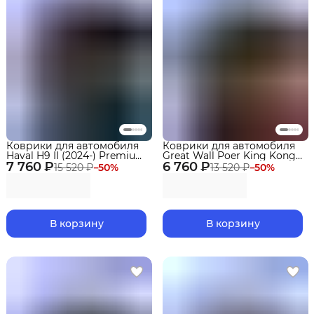
Коврики для автомобиля
Коврики для автомобиля
Haval H9 II (2024-) Premium
Great Wall Poer King Kong
7 760 ₽
("EVA 3D") в cалон
6 760 ₽
(2022-2025) Premium ("EVA
15 520 ₽
−
50
%
13 520 ₽
−
50
%
3D") в cалон
В корзину
В корзину