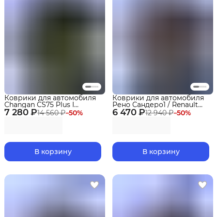
Коврики для автомобиля
Коврики для автомобиля
Changan CS75 Plus I
Рено Сандеро1 / Renault
7 280 ₽
поколение рест. (2021-
6 470 ₽
Sandero1 (2009-2014) в
14 560 ₽
−
50
%
12 940 ₽
−
50
%
2024) Premium ("EVA 3D") в
cалон
cалон
В корзину
В корзину