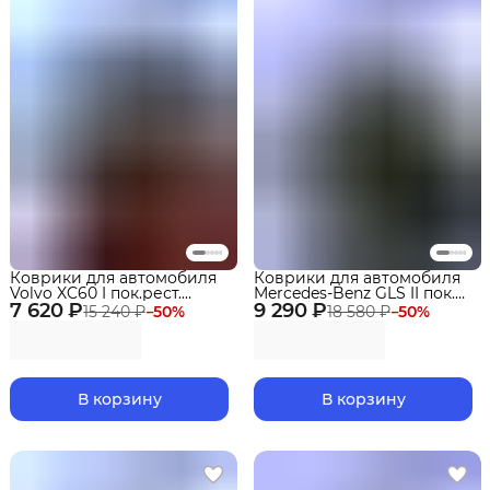
Коврики для автомобиля
Коврики для автомобиля
Volvo XC60 I пок.рест.
Mercedes-Benz GLS II пок.
7 620 ₽
(2013-2017) Premium ("EVA
9 290 ₽
рест. (X167) (2023-2025)
15 240 ₽
−
50
%
18 580 ₽
−
50
%
3D") в cалон
Luxe ("EVA 3D") в cалон
В корзину
В корзину