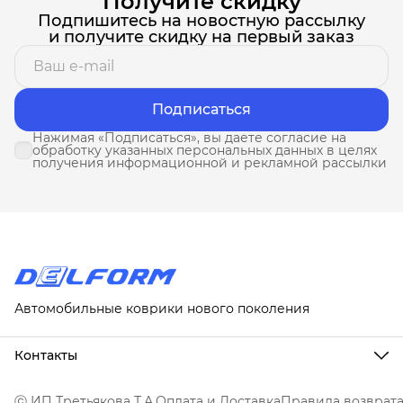
Получите скидку
Подпишитесь на новостную рассылку
и получите скидку на первый заказ
Подписаться
Нажимая «Подписаться», вы даете согласие на
обработку указанных персональных данных в целях
получения информационной и рекламной рассылки
Автомобильные коврики нового поколения
Контакты
Адрес
г. Москва, ул. Новослободская, д. 20, 1А
ⓒ ИП Третьякова Т.А.
Оплата и Доставка
Правила возврат
Телефон