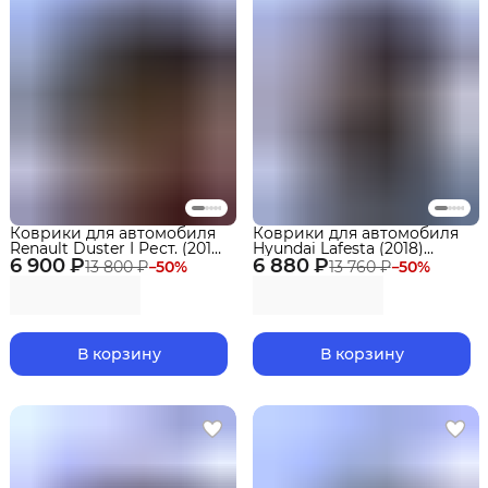
Коврики для автомобиля
Коврики для автомобиля
Renault Duster I Рест. (2015-
Hyundai Lafesta (2018)
6 900 ₽
2021) Standard ("EVA 3D") в
6 880 ₽
Premium ("EVA 3D") в
13 800 ₽
−
50
%
13 760 ₽
−
50
%
cалон
cалон
В корзину
В корзину