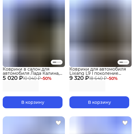
Коврики в салон для
Коврики для автомобиля
автомобиля Лада Калина,
Lixiang L9 I поколение
5 020 ₽
Лада Гранта, Датсун Ми-
9 320 ₽
(2022-) Premium ("EVA 3D")
10 040 ₽
−
50
%
18 640 ₽
−
50
%
До, Он-До, Эва, Ева
в cалон
Delform standard
В корзину
В корзину