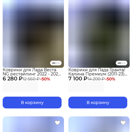
Коврики для Лада Веста
Коврики для Лада Гранта/
NG рестайлинг 2022 - 2025
Калина Премиум (2011-23),
6 280 ₽
Стандарт, коврики в салон
7 100 ₽
Датсун Ми-До/Он-До (2014-
12 560 ₽
−
50
%
14 200 ₽
−
50
%
Lada Vesta NG рестайлин с
23) в салон с бортиками,
бортиками, эва, eva
эва, eva
В корзину
В корзину