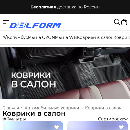
Бесплатная
доставка по России
Колумбус
Мы на OZON
Мы на WB
Коврики в салон
Коврик
Главная
›
Автомобильные коврики
›
Коврики в салон
Коврики в салон
Фильтры
Сортировка