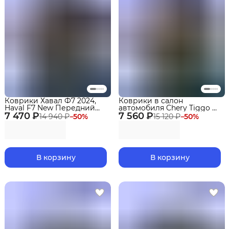
Коврики Хавал Ф7 2024,
Коврики в салон
Haval F7 New Передний
автомобиля Chery Tiggo 9
7 470 ₽
привод 2 поколение
7 560 ₽
/ Чери Тигго 9 (2024-2025)
14 940 ₽
−
50
%
15 120 ₽
−
50
%
(2024-) в cалон
Premium с бортиками Эва,
Eva
В корзину
В корзину