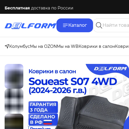
Бесплатная
доставка по России
Каталог
Колумбус
Мы на OZON
Мы на WB
Коврики в салон
Коври