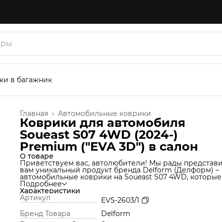
ки в багажник
Главная
›
Автомобильные коврики
Коврики для автомобиля
Soueast S07 4WD (2024-)
Premium ("EVA 3D") в cалон
О товаре
Приветствуем вас, автолюбители! Мы рады представ
вам уникальный продукт бренда Delform (Делформ) –
автомобильные коврики на Soueast S07 4WD, которые
станут незаменимым аксессуаром для вашего автомоб
Подробнее
Мы используем уникальную технологию производства
Характеристики
которая позволяет нам создавать коврики из материа
Артикул
EVS-2603/1
термоэластопласт (ТЭП), который идеально подходит 
салон автомобиля и обеспечивает надежную защиту о
Бренд Товара
Delform
грязи и влаги. Но это еще не все! Продукт Delform