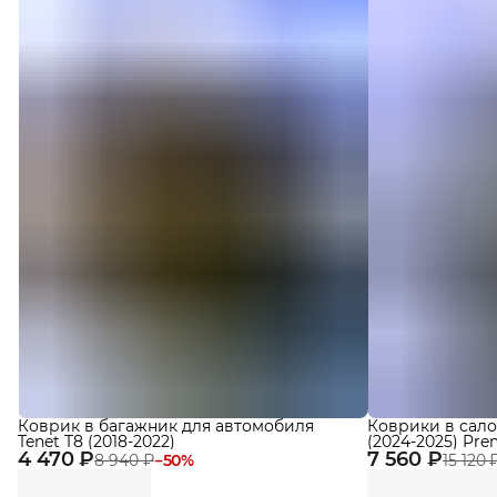
Коврик в багажник для автомобиля
Коврики в сало
Tenet T8 (2018-2022)
(2024-2025) Pr
4 470 ₽
7 560 ₽
Eva
8 940 ₽
−
50
%
15 120 