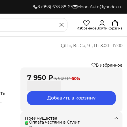
8 (958) 678-88-63
Moon-Auto@yandex.ru
Избранное
Войти
Корзина
Пн, Вт, Ср, Чт, Пт 8:00—17:00
В избранное
7 950 ₽
15 900 ₽
−
50
%
ить
Добавить в корзину
иля.
,
ла
под
Преимущества
т
Оплата частями в Сплит