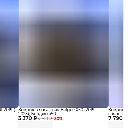
(2019-)
Коврик в багажник Belgee X50 (2019-
Коврики Ч
2023), Белджи х50
салон Tene
3 370 ₽
7 790 ₽
бортикам
6 740 ₽
−
50
%