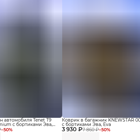
н автомобиля Tenet T9
Коврик в багажник KNEWSTAR 001
emium с бортиками Эва,
с бортиками Эва, Eva
3 930 ₽
₽
−
50
%
7 860 ₽
−
50
%