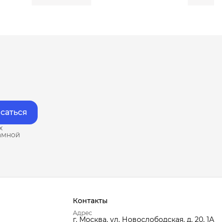
саться
х
амной
Контакты
Адрес
г. Москва, ул. Новослободская, д. 20, 1А