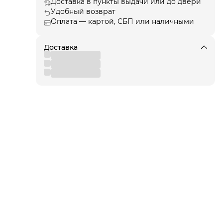
Доставка в пункты выдачи или до двери
Удобный возврат
Оплата — картой, СБП или наличными
ции
, а
Доставка
я!
для
 от
вы
,
 к