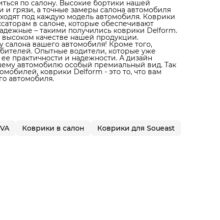
литься по салону. Высокие бортики нашей
 и грязи, а точные замеры салона автомобиля
дходят под каждую модель автомобиля. Коврики
ксаторам в салоне, которые обеспечивают
адежные – такими получились коврики Delform.
 высоком качестве нашей продукции.
 салона вашего автомобиля! Кроме того,
юбителей. Опытные водители, которые уже
 ее практичности и надежности. А дизайн
ашему автомобилю особый премиальный вид. Так
мобилей, коврики Delform - это то, что вам
го автомобиля.
EVA
Коврики в салон
Коврики для Soueast