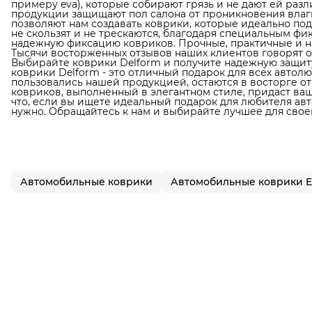
примеру eva), которые собирают грязь и не дают ей раз
продукции защищают пол салона от проникновения влаги
позволяют нам создавать коврики, которые идеально по
не скользят и не трескаются, благодаря специальным фи
надежную фиксацию ковриков. Прочные, практичные и н
Тысячи восторженных отзывов наших клиентов говорят о
Выбирайте коврики Delform и получите надежную защиту
коврики Delform - это отличный подарок для всех автол
пользовались нашей продукцией, остаются в восторге от
ковриков, выполненный в элегантном стиле, придаст в
что, если вы ищете идеальный подарок для любителя авто
нужно. Обращайтесь к нам и выбирайте лучшее для свое
Автомобильные коврики
Автомобильные коврики 