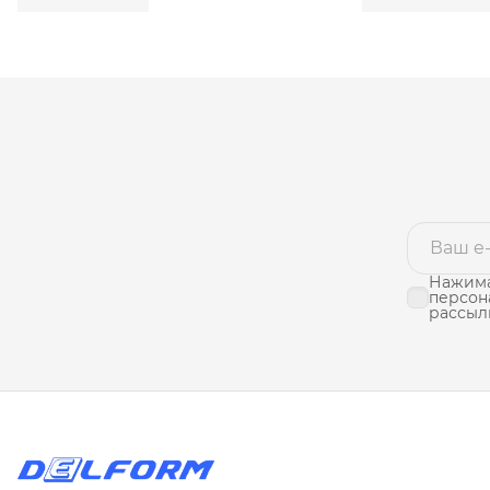
Нажима
персон
рассыл