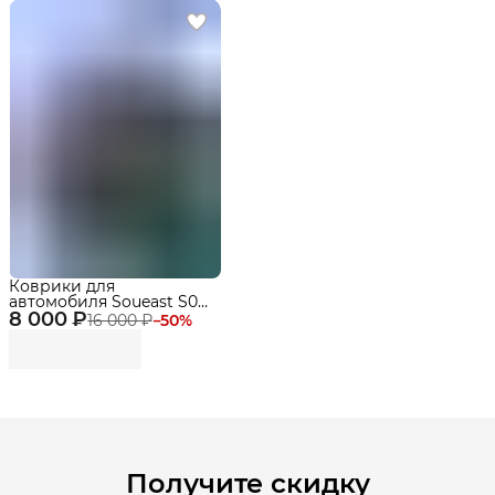
Коврики для
автомобиля Soueast S09
8 000 ₽
(2024-) Premium ("EVA
16 000 ₽
−
50
%
3D") в cалон
Получите скидку