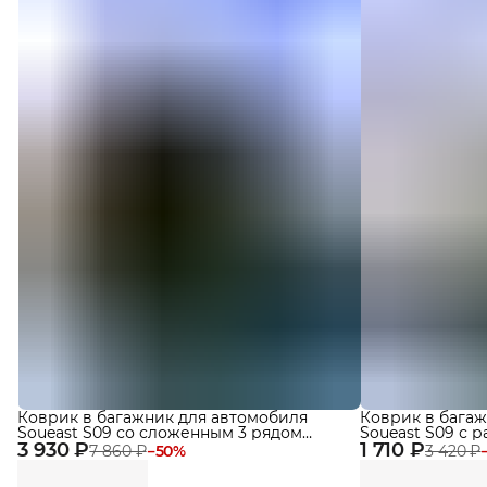
Коврик в багажник для автомобиля
Коврик в багаж
Soueast S09 со сложенным 3 рядом
Soueast S09 с 
3 930 ₽
(2024-) EVA 3D Premium
1 710 ₽
(2024-) EVA 3D
7 860 ₽
−
50
%
3 420 ₽