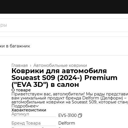
ки в багажник
Главная
›
Автомобильные коврики
Коврики для автомобиля
Soueast S09 (2024-) Premium
("EVA 3D") в cалон
О товаре
Приветствуем вас, автолюбители! Мы рады представ
вам уникальный продукт бренда Delform (Делформ) –
автомобильные коврики на Soueast S09, которые стан
незаменимым аксессуаром для вашего автомобиля. 
Подробнее
используем уникальную технологию производства,
Характеристики
которая позволяет нам создавать коврики из материа
Артикул
EVS-3100
термоэластопласт (ТЭП), который идеально подходит 
салон автомобиля и обеспечивает надежную защиту о
Бренд Товара
Delform
грязи и влаги. Но это еще не все! Продукт Delform