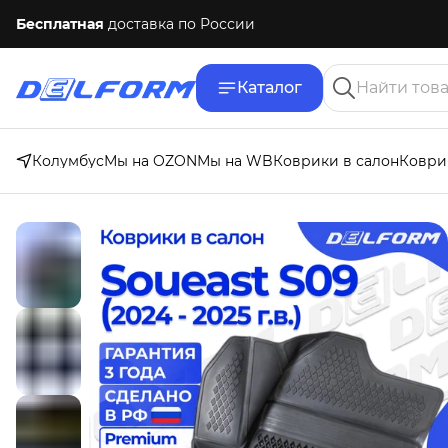
Бесплатная
доставка по России
Каталог
Колумбус
Мы на OZON
Мы на WB
Коврики в салон
Коври