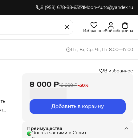
8 (958) 678-88-63
Moon-Auto@yandex.ru
Избранное
Войти
Корзина
Пн, Вт, Ср, Чт, Пт 8:00—17:00
В избранное
8 000 ₽
16 000 ₽
−
50
%
ить
Добавить в корзину
ут
Мы
ла
под
Преимущества
т
Оплата частями в Сплит