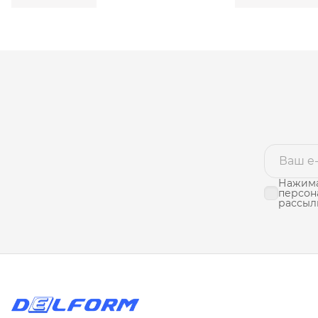
Нажима
персон
рассыл