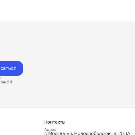
саться
х
амной
Контакты
Адрес
г. Москва, ул. Новослободская, д. 20, 1А