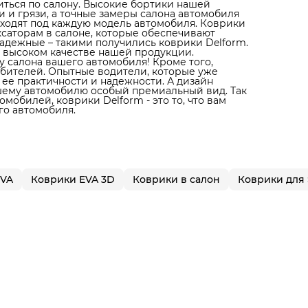
литься по салону. Высокие бортики нашей
 и грязи, а точные замеры салона автомобиля
дходят под каждую модель автомобиля. Коврики
ксаторам в салоне, которые обеспечивают
адежные – такими получились коврики Delform.
 высоком качестве нашей продукции.
 салона вашего автомобиля! Кроме того,
юбителей. Опытные водители, которые уже
 ее практичности и надежности. А дизайн
ашему автомобилю особый премиальный вид. Так
мобилей, коврики Delform - это то, что вам
го автомобиля.
EVA
Коврики EVA 3D
Коврики в салон
Коврики для 