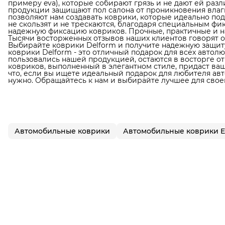
примеру eva), которые собирают грязь и не дают ей раз
продукции защищают пол салона от проникновения влаги
позволяют нам создавать коврики, которые идеально по
не скользят и не трескаются, благодаря специальным фи
надежную фиксацию ковриков. Прочные, практичные и н
Тысячи восторженных отзывов наших клиентов говорят о
Выбирайте коврики Delform и получите надежную защиту
коврики Delform - это отличный подарок для всех автол
пользовались нашей продукцией, остаются в восторге от
ковриков, выполненный в элегантном стиле, придаст в
что, если вы ищете идеальный подарок для любителя авто
нужно. Обращайтесь к нам и выбирайте лучшее для свое
Автомобильные коврики
Автомобильные коврики 