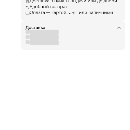
Доставка в пункты выдачи или до двери
Удобный возврат
Оплата — картой, СБП или наличными
ции
, а
Доставка
я!
для
 от
вы
,
 к