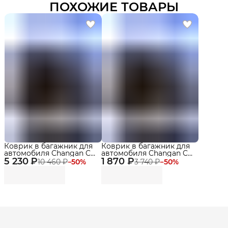
ПОХОЖИЕ ТОВАРЫ
Коврик в багажник для
Коврик в багажник для
автомобиля Changan CS
автомобиля Changan CS
5 230 ₽
95 I поколение с
1 870 ₽
95 I поколение
10 460 ₽
−
50
%
3 740 ₽
−
50
%
разложенным 3 рядом
сложенный 3 рядом
(2019-) EVA 3D Premium
(2019-) EVA 3D Premium