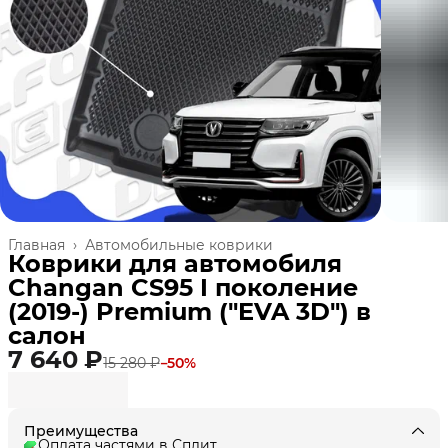
Главная
›
Автомобильные коврики
Коврики для автомобиля
Changan CS95 I поколение
(2019-) Premium ("EVA 3D") в
cалон
7 640 ₽
15 280 ₽
−
50
%
Преимущества
Оплата частями в Сплит