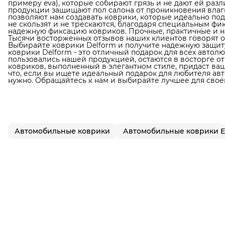
примеру eva), которые собирают грязь и не дают ей раз
продукции защищают пол салона от проникновения влаги
позволяют нам создавать коврики, которые идеально по
не скользят и не трескаются, благодаря специальным фи
надежную фиксацию ковриков. Прочные, практичные и н
Тысячи восторженных отзывов наших клиентов говорят о
Выбирайте коврики Delform и получите надежную защиту
коврики Delform - это отличный подарок для всех автол
пользовались нашей продукцией, остаются в восторге от
ковриков, выполненный в элегантном стиле, придаст в
что, если вы ищете идеальный подарок для любителя авто
нужно. Обращайтесь к нам и выбирайте лучшее для свое
Автомобильные коврики
Автомобильные коврики 