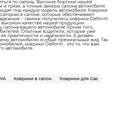
литься по салону. Высокие бортики нашей
 и грязи, а точные замеры салона автомобиля
дходят под каждую модель автомобиля. Коврики
ксаторам в салоне, которые обеспечивают
адежные – такими получились коврики Delform.
 высоком качестве нашей продукции.
 салона вашего автомобиля! Кроме того,
юбителей. Опытные водители, которые уже
 ее практичности и надежности. А дизайн
ашему автомобилю особый премиальный вид. Так
мобилей, коврики Delform - это то, что вам
го автомобиля.
EVA
Коврики в салон
Коврики для Gac