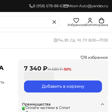
8 (958) 678-88-63
Moon-Auto@yandex.ru
Избранное
Войти
Корзина
Пн, Вт, Ср, Чт, Пт 8:00—17:00
В избранное
A
7 340 ₽
14 680 ₽
−
50
%
ить
Добавить в корзину
о
ики
ьно
Преимущества
Оплата частями в Сплит