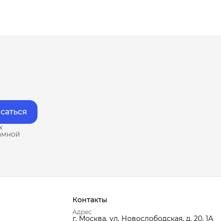
саться
х
амной
Контакты
Адрес
г. Москва, ул. Новослободская, д. 20, 1А