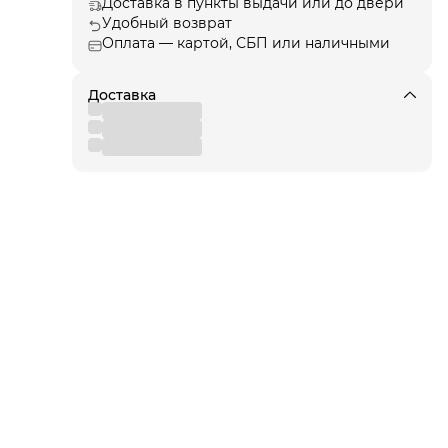
Доставка в пункты выдачи или до двери
и
Удобный возврат
е
Оплата — картой, СБП или наличными
лаги
ют
од
Доставка
я!
для
 от
вы
,
 к