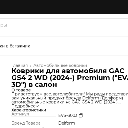
ки в багажник
Главная
›
Автомобильные коврики
Коврики для автомобиля GAC
GS4 2 WD (2024-) Premium ("EV
3D") в cалон
О товаре
Приветствуем вас, автолюбители! Мы рады представ
вам уникальный продукт бренда Delform (Делформ) –
автомобильные коврики на GAC GS4 2 WD (2024-),
которые станут незаменимым аксессуаром для вашег
Подробнее
автомобиля. Мы используем уникальную технологию
Характеристики
производства, которая позволяет нам создавать ковр
Артикул
EVS-3003
из материала термоэластопласт (ТЭП), который идеал
подходит под салон автомобиля и обеспечивает
Бренд Товара
Delform
надежную защиту от грязи и влаги. Но это еще не все!