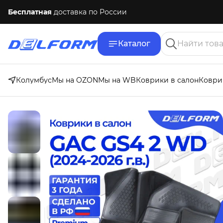
Бесплатная
доставка по России
Каталог
Колумбус
Мы на OZON
Мы на WB
Коврики в салон
Коври