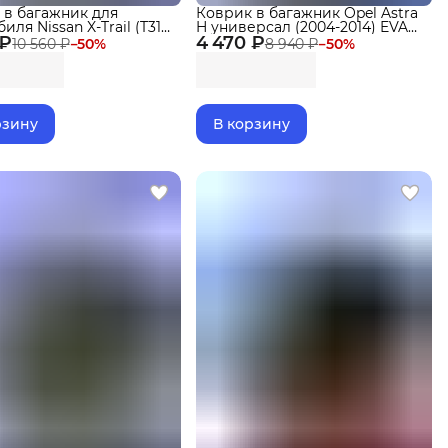
 в багажник для
Коврик в багажник Opel Astra
иля Nissan X-Trail (T31)
H универсал (2004-2014) EVA
 ₽
015) EVA 3D Premium
4 470 ₽
3D Premium
10 560 ₽
−
50
%
8 940 ₽
−
50
%
рзину
В корзину