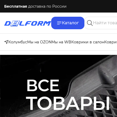
Бесплатная
доставка по России
Каталог
Колумбус
Мы на OZON
Мы на WB
Коврики в салон
Коври