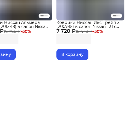
и Ниссан Альмера
Коврики Ниссан Икс Трейл 2
(2012-18) в салон Nissan
(2007-15) в салон Nissan Т31 с
 ₽
ками, эва, eva
7 720 ₽
бортиками, эва, eva
16 760 ₽
−
50
%
15 440 ₽
−
50
%
рзину
В корзину