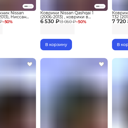
жник Nissan
Коврики Nissan Qashqai 1
Коврик
2013), Ниссан
(2006-2013) , коврики в
Т32 (201
3D
6 530 ₽
машину Ниссан Кашкай 1
7 720
бортика
 ₽
−
50
%
13 060 ₽
−
50
%
В корзину
В ко