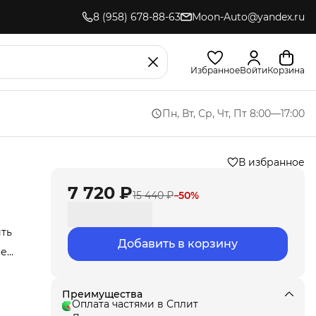
8 (958) 678-88-63
Moon-Auto@yandex.ru
Избранное
Войти
Корзина
Пн, Вт, Ср, Чт, Пт 8:00—17:00
В избранное
7 720 ₽
15 440 ₽
−
50
%
ить
Добавить в корзину
ые
иля.
,
ла
под
Преимущества
т
Оплата частями в Сплит