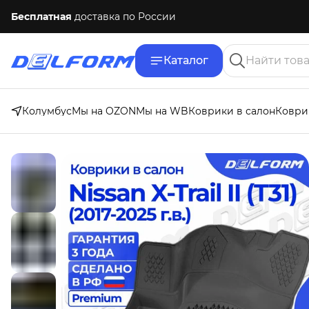
Бесплатная
доставка по России
Каталог
Колумбус
Мы на OZON
Мы на WB
Коврики в салон
Коври