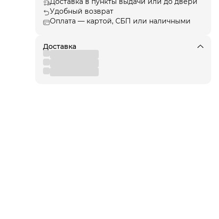
Доставка в пункты выдачи или до двери
Удобный возврат
Оплата — картой, СБП или наличными
ции
, а
Доставка
я!
для
 от
вы
,
 к