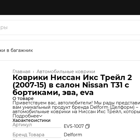
ки в багажник
Главная
›
Автомобильные коврики
Коврики Ниссан Икс Трейл 2
(2007-15) в салон Nissan Т31 с
бортиками, эва, eva
О товаре
Приветствуем вас, автолюбители! Мы рады представ
вам уникальный продукт бренда Delform (Делформ) –
автомобильные коврики на Ниссан Икс Трейл, котор
станут незаменимым аксессуаром для вашего автомоб
Подробнее
Мы используем уникальную технологию производства
Характеристики
которая позволяет нам создавать коврики из материа
Артикул
EVS-1007
термоэластопласт (ТЭП), который идеально подходит 
салон автомобиля и обеспечивает надежную защиту о
Бренд Товара
Delform
грязи и влаги. Но это еще не все! Продукт Delform