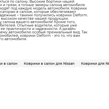
литься по салону. Высокие бортики нашей
 и грязи, а точные замеры салона автомобиля
дходят под каждую модель автомобиля. Коврики
ксаторам в салоне, которые обеспечивают
адежные – такими получились коврики Delform.
 высоком качестве нашей продукции.
 салона вашего автомобиля! Кроме того,
юбителей. Опытные водители, которые уже
 ее практичности и надежности. А дизайн
ашему автомобилю особый премиальный вид. Так
мобилей, коврики Delform - это то, что вам
го автомобиля.
и в салон
Коврики в салон для Nissan
Коврики для N