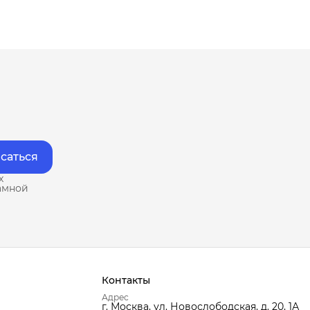
саться
х
амной
Контакты
Адрес
г. Москва, ул. Новослободская, д. 20, 1А