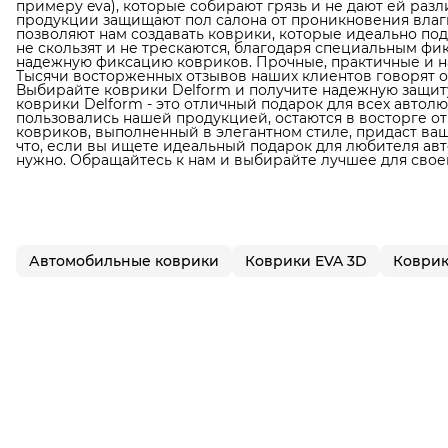
примеру eva), которые собирают грязь и не дают ей раз
продукции защищают пол салона от проникновения влаги
позволяют нам создавать коврики, которые идеально по
не скользят и не трескаются, благодаря специальным фи
надежную фиксацию ковриков. Прочные, практичные и н
Тысячи восторженных отзывов наших клиентов говорят о
Выбирайте коврики Delform и получите надежную защиту
коврики Delform - это отличный подарок для всех автол
пользовались нашей продукцией, остаются в восторге от
ковриков, выполненный в элегантном стиле, придаст в
что, если вы ищете идеальный подарок для любителя авто
нужно. Обращайтесь к нам и выбирайте лучшее для свое
Автомобильные коврики
Коврики EVA 3D
Коврик