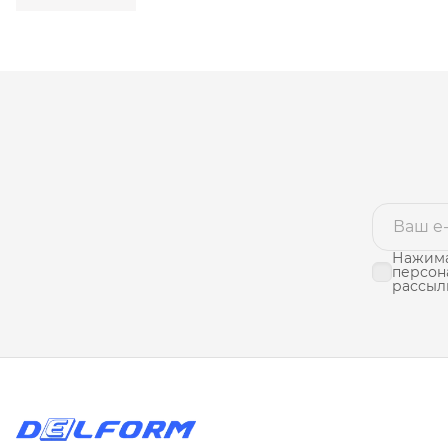
Нажима
персон
рассыл