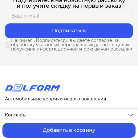
Подпишитесь на новостную рассылку
и получите скидку на первый заказ
Подписаться
Нажимая «Подписаться», вы даете согласие на
обработку указанных персональных данных в целях
получения информационной и рекламной рассылки
Автомобильные коврики нового поколения
Контакты
Адрес
г. Москва, ул. Новослободская, д. 20, 1А
Добавить в корзину
ⓒ ИП Третьякова Т.А.
Оплата и Доставка
Правила возврат
Телефон
8 (958) 678-88-63