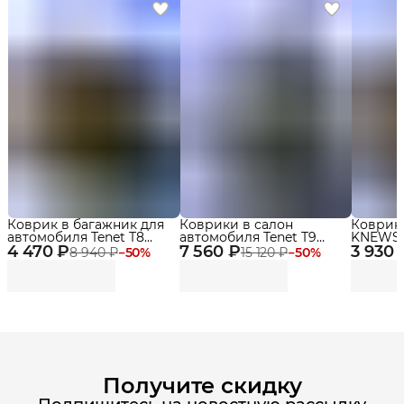
Коврик в багажник для
Коврики в салон
Коврик
автомобиля Tenet T8
автомобиля Tenet T9
KNEWSTA
4 470 ₽
(2018-2022)
7 560 ₽
(2024-2025) Premium с
3 930 
бортика
8 940 ₽
−
50
%
15 120 ₽
−
50
%
бортиками Эва, Eva
Получите скидку