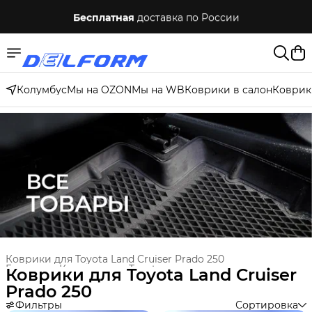
Бесплатная
доставка по России
Колумбус
Мы на OZON
Мы на WB
Коврики в салон
Коврик
Коврики для Toyota Land Cruiser Prado 250
Главная
›
Коврики для Toyota
›
Коврики для Toyota Land Cruiser
Prado 250
Фильтры
Сортировка