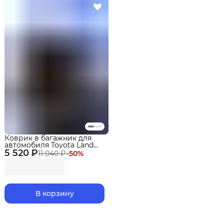
Коврик в багажник для
автомобиля Toyota Land
5 520 ₽
Cruiser Prado 250 (2023-)
11 040 ₽
−
50
%
сложен.3 ряд.EVA 3D
Premium
В корзину