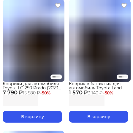
Коврики для автомобиля
Коврик в багажник для
Toyota LC-250 Prado (2023-)
автомобиля Toyota Land
7 790 ₽
Premium ("EVA 3D") в
1 570 ₽
Cruiser Prado 250 (2023-)
15 580 ₽
−
50
%
3 140 ₽
−
50
%
cалон
разложен.3 ряд.EVA 3D
Premium
В корзину
В корзину