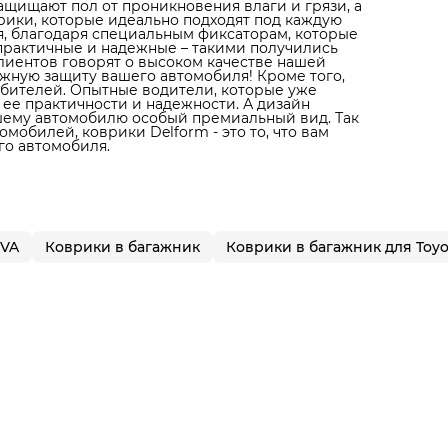
ащищают пол от проникновения влаги и грязи, а
рики, которые идеально подходят под каждую
я, благодаря специальным фиксаторам, которые
рактичные и надежные – такими получились
лиентов говорят о высоком качестве нашей
жную защиту вашего автомобиля! Кроме того,
юбителей. Опытные водители, которые уже
 ее практичности и надежности. А дизайн
ашему автомобилю особый премиальный вид. Так
мобилей, коврики Delform - это то, что вам
го автомобиля.
EVA
Коврики в багажник
Коврики в багажник для Toyo