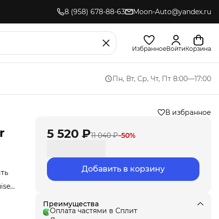
8 (958) 678-88-63
Moon-Auto@yandex.ru
Избранное
Войти
Корзина
Пн, Вт, Ср, Чт, Пт 8:00—17:00
В избранное
r
5 520 ₽
11 040 ₽
−
50
%
Добавить в корзину
ить
iser
ики
Преимущества
ьно
Оплата частями в Сплит
ную