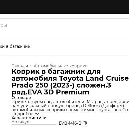
ки в багажник
Главная
›
Автомобильные коврики
Коврик в багажник для
автомобиля Toyota Land Cruise
Prado 250 (2023-) сложен.3
ряд.EVA 3D Premium
О товаре
Приветствуем вас, автолюбители! Мы рады представ
вам уникальный продукт бренда Delform (Делформ) –
автомобильные коврики совместимые Toyota Land Cru
Prado 250. Мы используем уникальную технологию
Подробнее
производства, которая позволяет нам создавать ковр
Характеристики
из материала термоэластопласт (ТЭП), который идеал
Артикул
EVB-1416-В
подходит под Ваш автомобиль и обеспечивает надеж