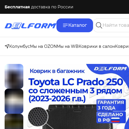
Бесплатная
доставка по России
Каталог
Колумбус
Мы на OZON
Мы на WB
Коврики в салон
Коври