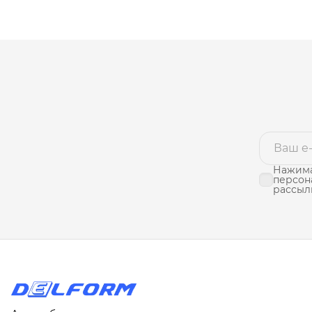
Нажима
персон
рассыл