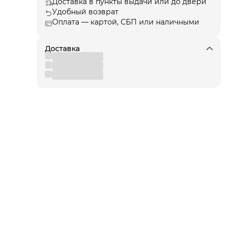
Доставка в пункты выдачи или до двери
есте
Удобный возврат
Оплата — картой, СБП или наличными
щают
ые
Доставка
 и
ячи
рики
иля!
для
 от
вы
,
 к