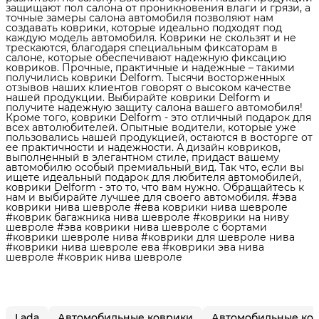
защищают пол салона от проникновения влаги и грязи, а
точные замеры салона автомобиля позволяют нам
создавать коврики, которые идеально подходят под
каждую модель автомобиля. Коврики не скользят и не
трескаются, благодаря специальным фиксаторам в
салоне, которые обеспечивают надежную фиксацию
ковриков. Прочные, практичные и надежные – такими
получились коврики Delform. Тысячи восторженных
отзывов наших клиентов говорят о высоком качестве
нашей продукции. Выбирайте коврики Delform и
получите надежную защиту салона вашего автомобиля!
Кроме того, коврики Delform - это отличный подарок для
всех автолюбителей. Опытные водители, которые уже
пользовались нашей продукцией, остаются в восторге от
ее практичности и надежности. А дизайн ковриков,
выполненный в элегантном стиле, придаст вашему
автомобилю особый премиальный вид. Так что, если вы
ищете идеальный подарок для любителя автомобилей,
коврики Delform - это то, что вам нужно. Обращайтесь к
нам и выбирайте лучшее для своего автомобиля. #эва
коврики нива шевроле #ева коврики нива шевроле
#коврик багажника нива шевроле #коврики на ниву
шевроле #эва коврики нива шевроле с бортами
#коврики шевроле нива #коврики для шевроле нива
#коврики нива шевроле ева #коврики эва нива
шевроле #коврик нива шевроле
Lada
Автомобильные коврики
Автомобильные ков