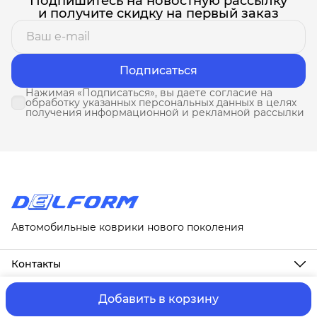
Подпишитесь на новостную рассылку
и получите скидку на первый заказ
Подписаться
Нажимая «Подписаться», вы даете согласие на
обработку указанных персональных данных в целях
получения информационной и рекламной рассылки
Автомобильные коврики нового поколения
Контакты
Адрес
г. Москва, ул. Новослободская, д. 20, 1А
Добавить в корзину
ⓒ ИП Третьякова Т.А.
Оплата и Доставка
Правила возврат
Телефон
8 (958) 678-88-63