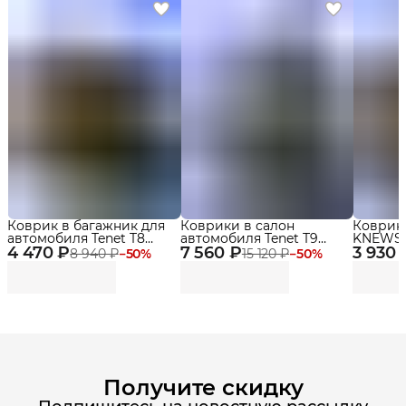
Коврик в багажник для
Коврики в салон
Коврик
автомобиля Tenet T8
автомобиля Tenet T9
KNEWSTA
4 470 ₽
(2018-2022)
7 560 ₽
(2024-2025) Premium с
3 930 
бортика
8 940 ₽
−
50
%
15 120 ₽
−
50
%
бортиками Эва, Eva
Получите скидку