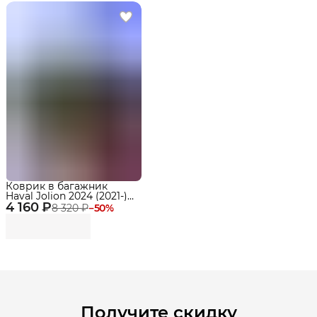
Коврик в багажник
Haval Jolion 2024 (2021-)
4 160 ₽
2WD - 4WD, Хавал
8 320 ₽
−
50
%
Джолион с бортами и
ячейками
Получите скидку