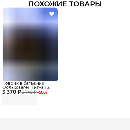
ПОХОЖИЕ ТОВАРЫ
Коврик в багажник
Фольксваген Тигуан 2
3 370 ₽
(2016-23), Volkswagen
6 740 ₽
−
50
%
Tiguan 2, Premium
Delform