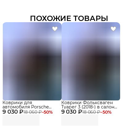
ПОХОЖИЕ ТОВАРЫ
Коврики для
Коврики Фольксваген
автомобиля Porsche
Туарег 3 (2018-) в салон
9 030 ₽
Cayenne III (2018-н.в.)
9 030 ₽
Volkswagen Touareg III с
18 060 ₽
−
50
%
18 060 ₽
−
50
%
Premium в cалон
бортиками, эва, eva