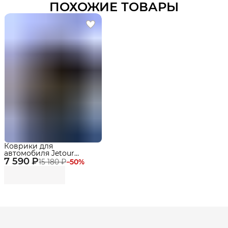
ПОХОЖИЕ ТОВАРЫ
Коврики для
автомобиля Jetour
7 590 ₽
Dashing 2 WD (2022-)
15 180 ₽
−
50
%
Premium в cалон