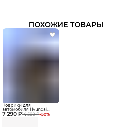
ПОХОЖИЕ ТОВАРЫ
Коврики для
автомобиля Hyundai
7 290 ₽
Santa Fe V (MX5) (2023-)
14 580 ₽
−
50
%
Premium ("EVA 3D") в
cалон