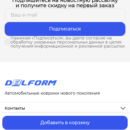
Подпишитесь на новостную рассылку
и получите скидку на первый заказ
Подписаться
Нажимая «Подписаться», вы даете согласие на
обработку указанных персональных данных в целях
получения информационной и рекламной рассылки
Автомобильные коврики нового поколения
Контакты
Адрес
г. Москва, ул. Новослободская, д. 20, 1А
Добавить в корзину
ⓒ ИП Третьякова Т.А.
Оплата и Доставка
Правила возврат
Телефон
8 (958) 678-88-63