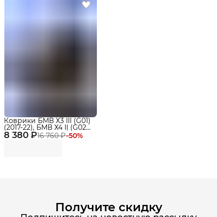
Коврики БМВ Х3 III (G01)
(2017-22), БМВ Х4 II (G02)
8 380 ₽
(2018-22) в салон / BMW
16 760 ₽
−
50
%
X3 G01, BMW X4 G02 с
бортиками, эва, eva
Получите скидку